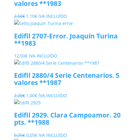
valores **1983
1,30€.
0,50€.
El
El
2,50
€
1,10
€
IVA INCLUÍDO
precio
precio
original
actual
Edifil 2707-Error. Joaquín Turina
era:
es:
**1983
2,50€.
1,10€.
12,50
€
IVA INCLUÍDO
Edifil 2880/4 Serie Centenarios. 5
valores **1987
El
El
2,20
€
1,00
€
IVA INCLUÍDO
precio
precio
original
actual
Edifil 2929. Clara Campoamor. 20
era:
es:
pts. **1988
2,20€.
1,00€.
El
El
0,25
€
0,05
€
IVA INCLUÍDO