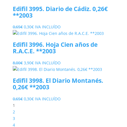
original
actual
Edifil 3995. Diario de Cádiz. 0,26€
era:
es:
**2003
1,20€.
0,60€.
El
El
0,65
€
0,30
€
IVA INCLUÍDO
precio
precio
original
actual
Edifil 3996. Hoja Cien años de
era:
es:
R.A.C.E. **2003
0,65€.
0,30€.
El
El
8,00
€
3,90
€
IVA INCLUÍDO
precio
precio
original
actual
Edifil 3998. El Diario Montanés.
era:
es:
0,26€ **2003
8,00€.
3,90€.
El
El
0,65
€
0,30
€
IVA INCLUÍDO
precio
precio
1
original
actual
2
era:
es:
3
0,65€.
0,30€.
4