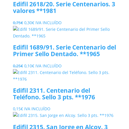
Edifil 2618/20. Serie Centenarios. 3
valores **1981
El
El
0,75
€
0,30
€
IVA INCLUÍDO
precio
precio
original
actual
era:
es:
Edifil 1689/91. Serie Centenario del
0,75€.
0,30€.
Primer Sello Dentado. **1965
El
El
0,25
€
0,10
€
IVA INCLUÍDO
precio
precio
original
actual
era:
es:
Edifil 2311. Centenario del
0,25€.
0,10€.
Teléfono. Sello 3 pts. **1976
0,15
€
IVA INCLUÍDO
Edifil 2315. San Jorge en Alcoy. 3