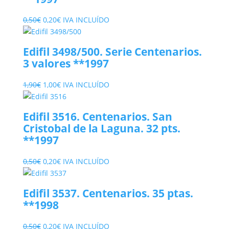
0,40€.
0,15€.
El
El
0,50
€
0,20
€
IVA INCLUÍDO
precio
precio
original
actual
Edifil 3498/500. Serie Centenarios.
era:
es:
3 valores **1997
0,50€.
0,20€.
El
El
1,90
€
1,00
€
IVA INCLUÍDO
precio
precio
original
actual
Edifil 3516. Centenarios. San
era:
es:
Cristobal de la Laguna. 32 pts.
1,90€.
1,00€.
**1997
El
El
0,50
€
0,20
€
IVA INCLUÍDO
precio
precio
original
actual
Edifil 3537. Centenarios. 35 ptas.
era:
es:
**1998
0,50€.
0,20€.
El
El
0,50
€
0,20
€
IVA INCLUÍDO