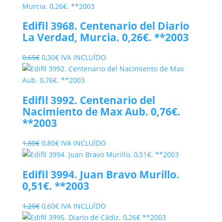
original
actual
era:
es:
Edifil 3968. Centenario del Diario
5,00€.
2,60€.
La Verdad, Murcia. 0,26€. **2003
El
El
0,65
€
0,30
€
IVA INCLUÍDO
precio
precio
original
actual
era:
es:
Edifil 3992. Centenario del
0,65€.
0,30€.
Nacimiento de Max Aub. 0,76€.
**2003
El
El
1,80
€
0,80
€
IVA INCLUÍDO
precio
precio
original
actual
Edifil 3994. Juan Bravo Murillo.
era:
es:
0,51€. **2003
1,80€.
0,80€.
El
El
1,20
€
0,60
€
IVA INCLUÍDO
precio
precio