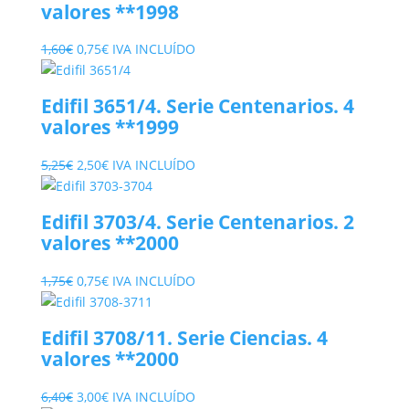
valores **1998
0,85€.
0,35€.
El
El
1,60
€
0,75
€
IVA INCLUÍDO
precio
precio
original
actual
Edifil 3651/4. Serie Centenarios. 4
era:
es:
valores **1999
1,60€.
0,75€.
El
El
5,25
€
2,50
€
IVA INCLUÍDO
precio
precio
original
actual
Edifil 3703/4. Serie Centenarios. 2
era:
es:
valores **2000
5,25€.
2,50€.
El
El
1,75
€
0,75
€
IVA INCLUÍDO
precio
precio
original
actual
Edifil 3708/11. Serie Ciencias. 4
era:
es:
valores **2000
1,75€.
0,75€.
El
El
6,40
€
3,00
€
IVA INCLUÍDO