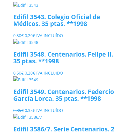
precio
precio
original
actual
Edifil 3543. Colegio Oficial de
era:
es:
Médicos. 35 ptas. **1998
0,50€.
0,20€.
El
El
0,50
€
0,20
€
IVA INCLUÍDO
precio
precio
original
actual
Edifil 3548. Centenarios. Felipe II.
era:
es:
35 ptas. **1998
0,50€.
0,20€.
El
El
0,50
€
0,20
€
IVA INCLUÍDO
precio
precio
original
actual
Edifil 3549. Centenarios. Federcio
era:
es:
García Lorca. 35 ptas. **1998
0,50€.
0,20€.
El
El
0,85
€
0,35
€
IVA INCLUÍDO
precio
precio
original
actual
Edifil 3586/7. Serie Centenarios. 2
era:
es: