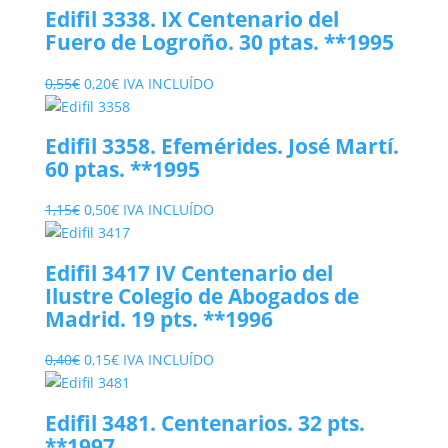
original
actual
Edifil 3338. IX Centenario del
era:
es:
Fuero de Logroño. 30 ptas. **1995
1,00€.
0,40€.
El
El
0,55
€
0,20
€
IVA INCLUÍDO
precio
precio
original
actual
Edifil 3358. Efemérides. José Martí.
era:
es:
60 ptas. **1995
0,55€.
0,20€.
El
El
1,15
€
0,50
€
IVA INCLUÍDO
precio
precio
original
actual
Edifil 3417 IV Centenario del
era:
es:
Ilustre Colegio de Abogados de
1,15€.
0,50€.
Madrid. 19 pts. **1996
El
El
0,40
€
0,15
€
IVA INCLUÍDO
precio
precio
original
actual
Edifil 3481. Centenarios. 32 pts.
era:
es:
**1997