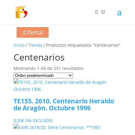
¡Oferta!
¡Oferta!
¡Oferta!
¡Oferta!
¡Oferta!
¡Oferta!
¡Oferta!
¡Oferta!
¡Oferta!
¡Oferta!
¡Oferta!
¡Oferta!
¡Oferta!
¡Oferta!
¡Oferta!
¡Oferta!
¡Oferta!
¡Oferta!
¡Oferta!
¡Oferta!
¡Oferta!
¡Oferta!
¡Oferta!
¡Oferta!
¡Oferta!
¡Oferta!
¡Oferta!
¡Oferta!
¡Oferta!
¡Oferta!
¡Oferta!
¡Oferta!
¡Oferta!
¡Oferta!
¡Oferta!
¡Oferta!
¡Oferta!
¡Oferta!
¡Oferta!
¡Oferta!
¡Oferta!
¡Oferta!
¡Oferta!
¡Oferta!
¡Oferta!
Inicio
/
Tienda
/ Productos etiquetados “Centenarios”
Centenarios
Mostrando 1–60 de 231 resultados
TE155. 2610. Centenario Heraldo
de Aragón. Octubre 1996
0,25
€
IVA INCLUÍDO