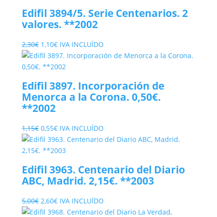
original
actual
Edifil 3894/5. Serie Centenarios. 2
era:
es:
valores. **2002
0,60€.
0,30€.
El
El
2,30
€
1,10
€
IVA INCLUÍDO
precio
precio
original
actual
era:
es:
Edifil 3897. Incorporación de
2,30€.
1,10€.
Menorca a la Corona. 0,50€.
**2002
El
El
1,15
€
0,55
€
IVA INCLUÍDO
precio
precio
original
actual
era:
es:
Edifil 3963. Centenario del Diario
1,15€.
0,55€.
ABC, Madrid. 2,15€. **2003
El
El
5,00
€
2,60
€
IVA INCLUÍDO
precio
precio