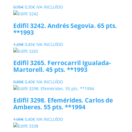
El
El
0,95
€
0,30
€
IVA INCLUÍDO
precio
precio
original
actual
Edifil 3242. Andrés Segovia. 65 pts.
era:
es:
**1993
0,95€.
0,30€.
El
El
1,20
€
0,45
€
IVA INCLUÍDO
precio
precio
original
actual
Edifil 3265. Ferrocarril Igualada-
era:
es:
Martorell. 45 pts. **1993
1,20€.
0,45€.
El
El
0,80
€
0,40
€
IVA INCLUÍDO
precio
precio
original
actual
Edifil 3298. Efemérides. Carlos de
era:
es:
Amberes. 55 pts. **1994
0,80€.
0,40€.
El
El
1,00
€
0,40
€
IVA INCLUÍDO
precio
precio