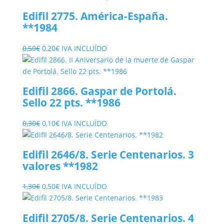
Edifil 2775. América-España.
**1984
El
El
0,50
€
0,20
€
IVA INCLUÍDO
precio
precio
original
actual
era:
es:
Edifil 2866. Gaspar de Portolá.
0,50€.
0,20€.
Sello 22 pts. **1986
El
El
0,30
€
0,10
€
IVA INCLUÍDO
precio
precio
original
actual
Edifil 2646/8. Serie Centenarios. 3
era:
es:
valores **1982
0,30€.
0,10€.
El
El
1,30
€
0,50
€
IVA INCLUÍDO
precio
precio
original
actual
Edifil 2705/8. Serie Centenarios. 4
era:
es: