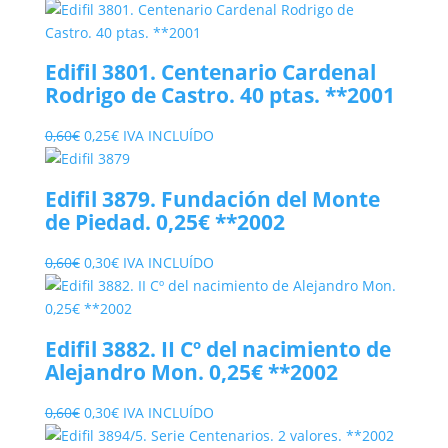
precio
precio
original
actual
era:
es:
Edifil 3801. Centenario Cardenal
6,40€.
3,00€.
Rodrigo de Castro. 40 ptas. **2001
El
El
0,60
€
0,25
€
IVA INCLUÍDO
precio
precio
original
actual
Edifil 3879. Fundación del Monte
era:
es:
de Piedad. 0,25€ **2002
0,60€.
0,25€.
El
El
0,60
€
0,30
€
IVA INCLUÍDO
precio
precio
original
actual
era:
es:
Edifil 3882. II Cº del nacimiento de
0,60€.
0,30€.
Alejandro Mon. 0,25€ **2002
El
El
0,60
€
0,30
€
IVA INCLUÍDO
precio
precio