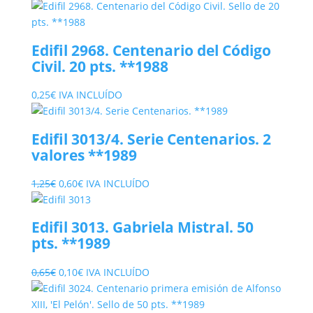
precio
precio
original
actual
era:
es:
Edifil 2968. Centenario del Código
0,25€.
0,10€.
Civil. 20 pts. **1988
0,25
€
IVA INCLUÍDO
Edifil 3013/4. Serie Centenarios. 2
valores **1989
El
El
1,25
€
0,60
€
IVA INCLUÍDO
precio
precio
original
actual
Edifil 3013. Gabriela Mistral. 50
era:
es:
pts. **1989
1,25€.
0,60€.
El
El
0,65
€
0,10
€
IVA INCLUÍDO
precio
precio
original
actual