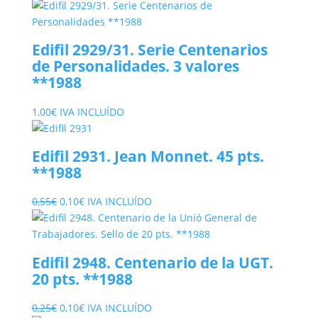
precio
precio
original
actual
era:
es:
Edifil 2929/31. Serie Centenarios
0,25€.
0,05€.
de Personalidades. 3 valores
**1988
1,00
€
IVA INCLUÍDO
Edifil 2931. Jean Monnet. 45 pts.
**1988
El
El
0,55
€
0,10
€
IVA INCLUÍDO
precio
precio
original
actual
era:
es:
Edifil 2948. Centenario de la UGT.
0,55€.
0,10€.
20 pts. **1988
El
El
0,25
€
0,10
€
IVA INCLUÍDO