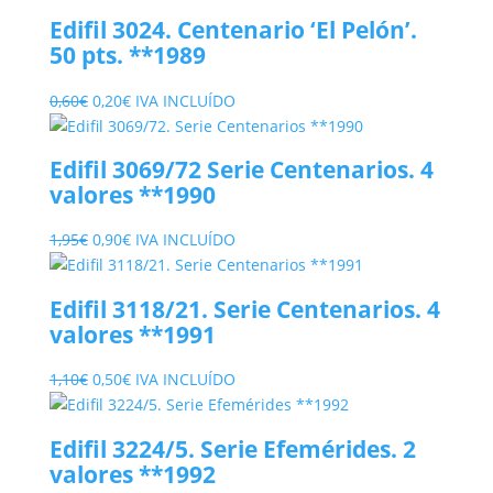
era:
es:
Edifil 3024. Centenario ‘El Pelón’.
0,65€.
0,10€.
50 pts. **1989
El
El
0,60
€
0,20
€
IVA INCLUÍDO
precio
precio
original
actual
Edifil 3069/72 Serie Centenarios. 4
era:
es:
valores **1990
0,60€.
0,20€.
El
El
1,95
€
0,90
€
IVA INCLUÍDO
precio
precio
original
actual
Edifil 3118/21. Serie Centenarios. 4
era:
es:
valores **1991
1,95€.
0,90€.
El
El
1,10
€
0,50
€
IVA INCLUÍDO
precio
precio
original
actual
Edifil 3224/5. Serie Efemérides. 2
era:
es:
valores **1992
1,10€.
0,50€.