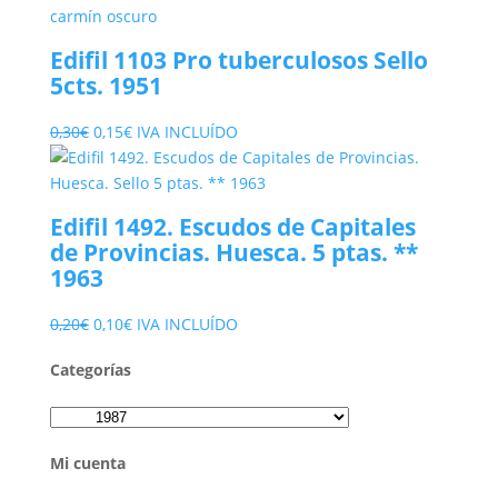
original
actual
era:
es:
Edifil 1103 Pro tuberculosos Sello
0,20€.
0,05€.
5cts. 1951
El
El
0,30
€
0,15
€
IVA INCLUÍDO
precio
precio
original
actual
era:
es:
Edifil 1492. Escudos de Capitales
0,30€.
0,15€.
de Provincias. Huesca. 5 ptas. **
1963
El
El
0,20
€
0,10
€
IVA INCLUÍDO
precio
precio
Categorías
original
actual
era:
es:
0,20€.
0,10€.
Mi cuenta