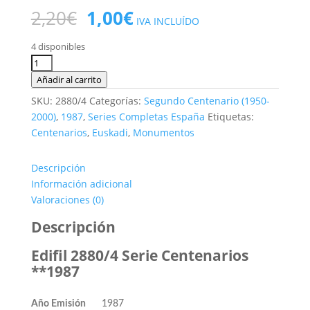
El
El
2,20
€
1,00
€
IVA INCLUÍDO
precio
precio
original
actual
4 disponibles
era:
es:
Edifil
2,20€.
1,00€.
2880/4
Añadir al carrito
Serie
SKU:
2880/4
Categorías:
Segundo Centenario (1950-
Centenarios.
2000)
,
1987
,
Series Completas España
Etiquetas:
5
Centenarios
,
Euskadi
,
Monumentos
valores
**1987
Descripción
cantidad
Información adicional
Valoraciones (0)
Descripción
Edifil 2880/4 Serie Centenarios
**1987
Año Emisión
1987