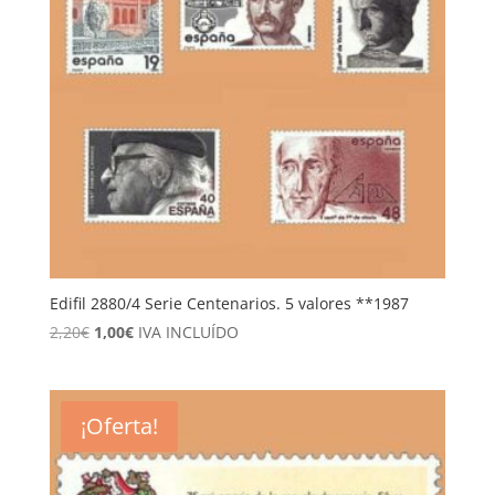
Edifil 2880/4 Serie Centenarios. 5 valores **1987
El
El
2,20
€
1,00
€
IVA INCLUÍDO
precio
precio
original
actual
era:
es:
¡Oferta!
2,20€.
1,00€.