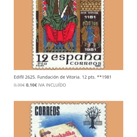
Edifil 2625. Fundación de Vitoria. 12 pts. **1981
El
El
0,30
€
0,10
€
IVA INCLUÍDO
precio
precio
original
actual
era:
es:
0,30€.
0,10€.