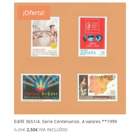
original
actual
era:
es:
¡Oferta!
3,75€.
1,80€.
Edifil 3651/4. Serie Centenarios. 4 valores **1999
El
El
5,25
€
2,50
€
IVA INCLUÍDO
precio
precio