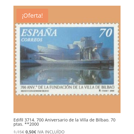
original
actual
era:
es:
¡Oferta!
5,25€.
2,50€.
Edifil 3714. 700 Aniversario de la Villa de Bilbao. 70
ptas. **2000
El
El
1,15
€
0,50
€
IVA INCLUÍDO