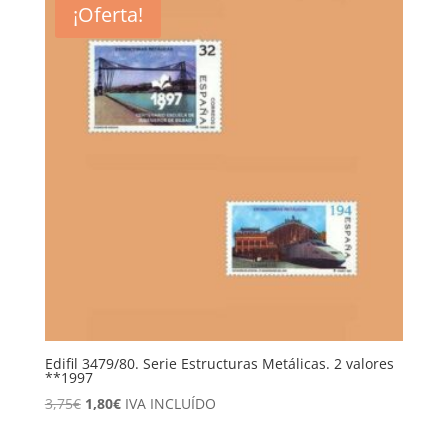
¡Oferta!
Edifil 3479/80. Serie Estructuras Metálicas. 2 valores
**1997
El
El
3,75
€
1,80
€
IVA INCLUÍDO
precio
precio