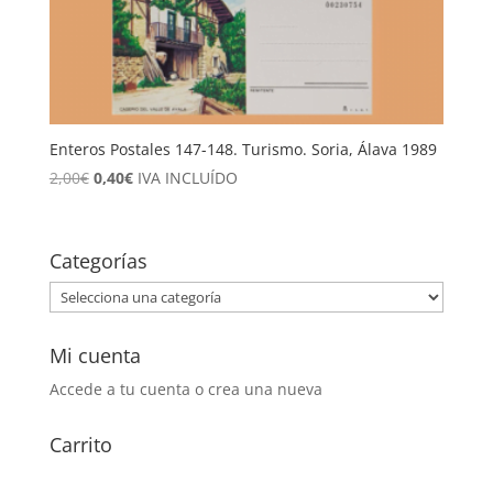
Enteros Postales 147-148. Turismo. Soria, Álava 1989
El
El
2,00
€
0,40
€
IVA INCLUÍDO
precio
precio
original
actual
era:
es:
Categorías
2,00€.
0,40€.
Mi cuenta
Accede a tu cuenta o crea una nueva
Carrito