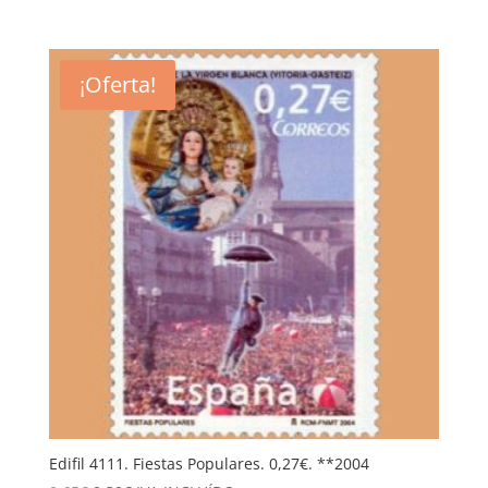
precio
precio
original
actual
era:
es:
¡Oferta!
1,15€.
0,50€.
Edifil 4111. Fiestas Populares. 0,27€. **2004