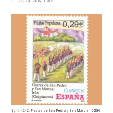
El
El
0,65
€
0,30
€
IVA INCLUÍDO
precio
precio
original
actual
era:
es:
0,65€.
0,30€.
Edifil 4242. Fiestas de San Pedro y San Marcial. 0’28€