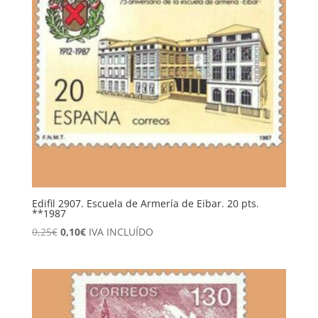
Edifil 2907. Escuela de Armería de Eibar. 20 pts.
**1987
El
El
0,25
€
0,10
€
IVA INCLUÍDO
precio
precio
original
actual
era:
es:
0,25€.
0,10€.