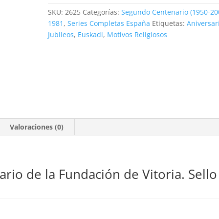
Vitoria.
SKU:
2625
Categorías:
Segundo Centenario (1950-20
12
1981
,
Series Completas España
Etiquetas:
Aniversar
pts.
Jubileos
,
Euskadi
,
Motivos Religiosos
**1981
cantidad
Valoraciones (0)
ario de la Fundación de Vitoria. Sello