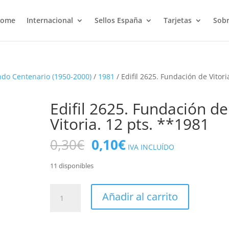
ome
Internacional
Sellos España
Tarjetas
Sobr
do Centenario (1950-2000)
/
1981
/ Edifil 2625. Fundación de Vitori
Edifil 2625. Fundación de
Vitoria. 12 pts. **1981
El
El
0,30
€
0,10
€
IVA INCLUÍDO
precio
precio
original
actual
11 disponibles
era:
es:
0,30€.
0,10€.
Edifil
Añadir al carrito
2625.
Fundación
de