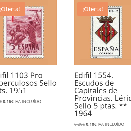
¡Oferta!
¡Oferta!
ifil 1103 Pro
Edifil 1554.
berculosos Sello
Escudos de
ts. 1951
Capitales de
Provincias. Léri
El
El
€
0,15
€
IVA INCLUÍDO
Sello 5 ptas. **
precio
precio
1964
original
actual
era:
es:
El
El
0,20
€
0,10
€
IVA INCLUÍDO
0,30€.
0,15€.
precio
precio