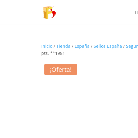
H
Inicio
/
Tienda
/
España
/
Sellos España
/
Segun
pts. **1981
¡Oferta!