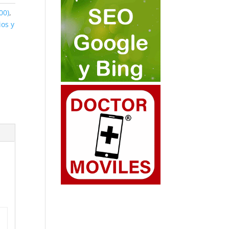
00)
,
ios y