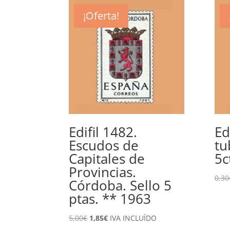
¡Oferta!
Edifil 1482.
Ed
Escudos de
tu
Capitales de
5c
Provincias.
0,30
Córdoba. Sello 5
ptas. ** 1963
El
El
5,00
€
1,85
€
IVA INCLUÍDO
precio
precio