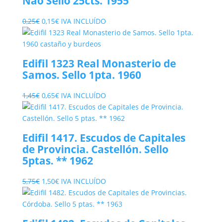
Nao Sello 25cts. 1955
El
El
0,25
€
0,15
€
IVA INCLUÍDO
precio
precio
original
actual
era:
es:
Edifil 1323 Real Monasterio de
0,25€.
0,15€.
Samos. Sello 1pta. 1960
El
El
1,45
€
0,65
€
IVA INCLUÍDO
precio
precio
original
actual
era:
es:
Edifil 1417. Escudos de Capitales
1,45€.
0,65€.
de Provincia. Castellón. Sello
5ptas. ** 1962
El
El
5,75
€
1,50
€
IVA INCLUÍDO
precio
precio
original
actual
era:
es: