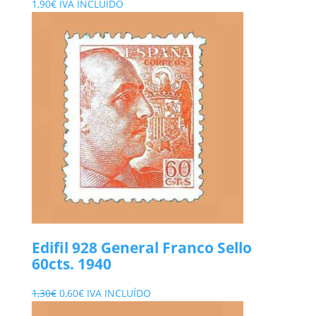
1,90
€
IVA INCLUÍDO
Edifil 928 General Franco Sello
60cts. 1940
El
El
1,30
€
0,60
€
IVA INCLUÍDO
precio
precio