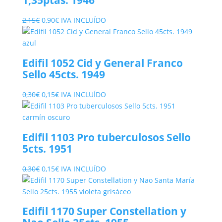
El
El
2,15
€
0,90
€
IVA INCLUÍDO
precio
precio
original
actual
era:
es:
Edifil 1052 Cid y General Franco
2,15€.
0,90€.
Sello 45cts. 1949
El
El
0,30
€
0,15
€
IVA INCLUÍDO
precio
precio
original
actual
era:
es:
Edifil 1103 Pro tuberculosos Sello
0,30€.
0,15€.
5cts. 1951
El
El
0,30
€
0,15
€
IVA INCLUÍDO
precio
precio
original
actual
era:
es:
Edifil 1170 Super Constellation y
0,30€.
0,15€.