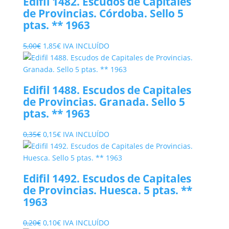
Edifil 1482. Escudos de Capitales
5,75€.
1,50€.
de Provincias. Córdoba. Sello 5
ptas. ** 1963
El
El
5,00
€
1,85
€
IVA INCLUÍDO
precio
precio
original
actual
era:
es:
Edifil 1488. Escudos de Capitales
5,00€.
1,85€.
de Provincias. Granada. Sello 5
ptas. ** 1963
El
El
0,35
€
0,15
€
IVA INCLUÍDO
precio
precio
original
actual
era:
es:
Edifil 1492. Escudos de Capitales
0,35€.
0,15€.
de Provincias. Huesca. 5 ptas. **
1963
El
El
0,20
€
0,10
€
IVA INCLUÍDO