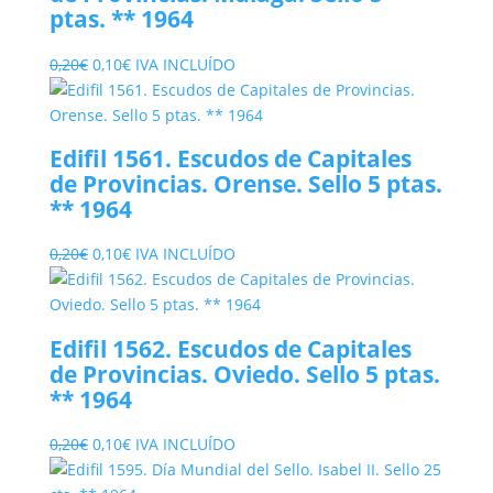
ptas. ** 1964
El
El
0,20
€
0,10
€
IVA INCLUÍDO
precio
precio
original
actual
era:
es:
Edifil 1561. Escudos de Capitales
0,20€.
0,10€.
de Provincias. Orense. Sello 5 ptas.
** 1964
El
El
0,20
€
0,10
€
IVA INCLUÍDO
precio
precio
original
actual
era:
es:
Edifil 1562. Escudos de Capitales
0,20€.
0,10€.
de Provincias. Oviedo. Sello 5 ptas.
** 1964
El
El
0,20
€
0,10
€
IVA INCLUÍDO
precio
precio