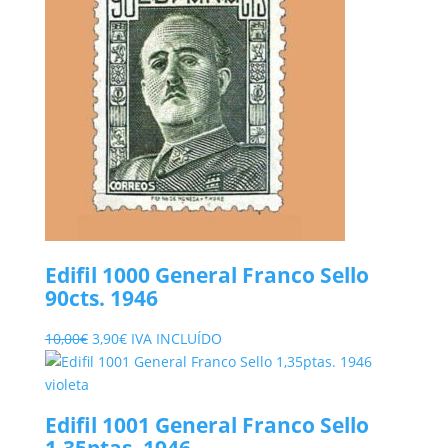
Edifil 1000 General Franco Sello
90cts. 1946
El
El
10,00
€
3,90
€
IVA INCLUÍDO
precio
precio
original
actual
era:
es:
Edifil 1001 General Franco Sello
10,00€.
3,90€.
1,35ptas. 1946