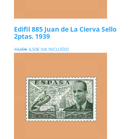
Edifil 885 Juan de La Cierva Sello
2ptas. 1939
El
El
10,00
€
4,50
€
IVA INCLUÍDO
precio
precio
original
actual
era:
es:
10,00€.
4,50€.