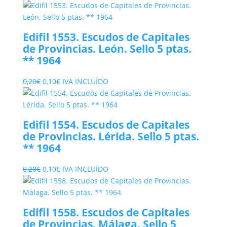
precio
precio
original
actual
era:
es:
Edifil 1553. Escudos de Capitales
0,20€.
0,10€.
de Provincias. León. Sello 5 ptas.
** 1964
El
El
0,20
€
0,10
€
IVA INCLUÍDO
precio
precio
original
actual
era:
es:
Edifil 1554. Escudos de Capitales
0,20€.
0,10€.
de Provincias. Lérida. Sello 5 ptas.
** 1964
El
El
0,20
€
0,10
€
IVA INCLUÍDO
precio
precio
original
actual
era:
es:
Edifil 1558. Escudos de Capitales
0,20€.
0,10€.
de Provincias. Málaga. Sello 5