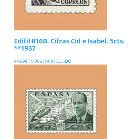
Edifil 816B. Cifras Cid e Isabel. 5cts.
**1937
El
El
44,00
€
19,00
€
IVA INCLUÍDO
precio
precio
original
actual
era:
es:
44,00€.
19,00€.