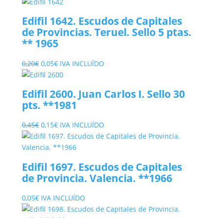
precio
precio
original
actual
Edifil 1642. Escudos de Capitales
era:
es:
de Provincias. Teruel. Sello 5 ptas.
0,20€.
0,05€.
** 1965
El
El
0,20
€
0,05
€
IVA INCLUÍDO
precio
precio
original
actual
Edifil 2600. Juan Carlos I. Sello 30
era:
es:
pts. **1981
0,20€.
0,05€.
El
El
0,45
€
0,15
€
IVA INCLUÍDO
precio
precio
original
actual
era:
es:
Edifil 1697. Escudos de Capitales
0,45€.
0,15€.
de Provincia. Valencia. **1966
0,05
€
IVA INCLUÍDO