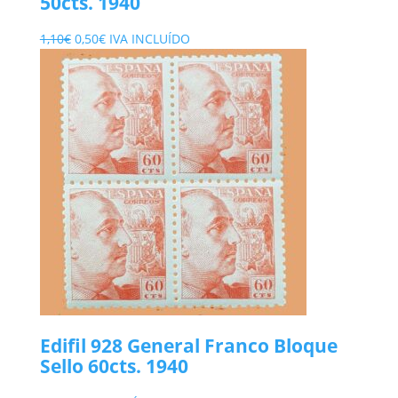
50cts. 1940
El
El
1,10
€
0,50
€
IVA INCLUÍDO
precio
precio
original
actual
era:
es:
1,10€.
0,50€.
Edifil 928 General Franco Bloque
Sello 60cts. 1940