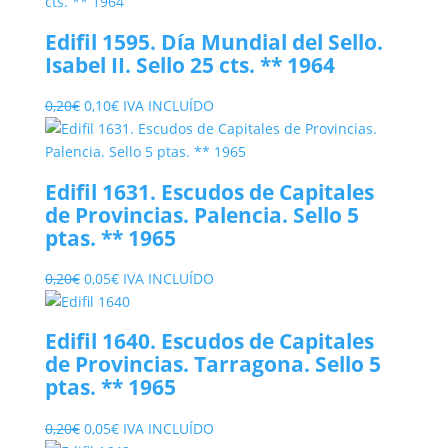
original
actual
era:
es:
Edifil 1595. Día Mundial del Sello.
0,20€.
0,10€.
Isabel II. Sello 25 cts. ** 1964
El
El
0,20
€
0,10
€
IVA INCLUÍDO
precio
precio
original
actual
era:
es:
Edifil 1631. Escudos de Capitales
0,20€.
0,10€.
de Provincias. Palencia. Sello 5
ptas. ** 1965
El
El
0,20
€
0,05
€
IVA INCLUÍDO
precio
precio
original
actual
Edifil 1640. Escudos de Capitales
era:
es:
de Provincias. Tarragona. Sello 5
0,20€.
0,05€.
ptas. ** 1965
El
El
0,20
€
0,05
€
IVA INCLUÍDO