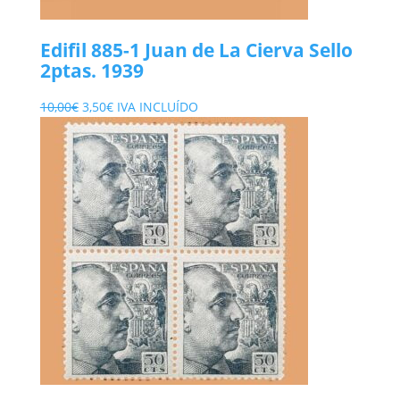
Edifil 885-1 Juan de La Cierva Sello
2ptas. 1939
El
El
10,00
€
3,50
€
IVA INCLUÍDO
precio
precio
original
actual
era:
es:
10,00€.
3,50€.