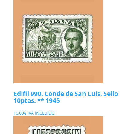
original
actual
era:
es:
1,30€.
0,60€.
Edifil 990. Conde de San Luis. Sello
10ptas. ** 1945
16,00
€
IVA INCLUÍDO