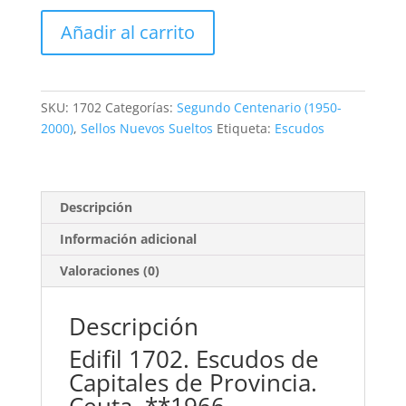
Edifil
Añadir al carrito
1702.
Escudos
de
Capitales
SKU:
1702
Categorías:
Segundo Centenario (1950-
de
2000)
,
Sellos Nuevos Sueltos
Etiqueta:
Escudos
Provincia.
Ceuta.
**1966
cantidad
Descripción
Información adicional
Valoraciones (0)
Descripción
Edifil 1702. Escudos de
Capitales de Provincia.