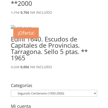
**2000
El
El
1,75
€
0,75
€
IVA INCLUÍDO
precio
precio
original
actual
era:
es:
¡Oferta!
1,75€.
0,75€.
Edifil 1640. Escudos de
Capitales de Provincias.
Tarragona. Sello 5 ptas. **
1965
El
El
0,20
€
0,05
€
IVA INCLUÍDO
precio
precio
original
actual
era:
es:
Categorías
0,20€.
0,05€.
Mi cuenta