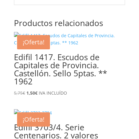
Productos relacionados
¡Oferta!
Edifil 1417. Escudos de
Capitales de Provincia.
Castellón. Sello 5ptas. **
1962
El
El
5,75
€
1,50
€
IVA INCLUÍDO
precio
precio
original
actual
era:
es:
¡Oferta!
5,75€.
1,50€.
Edifil 3703/4. Serie
Centenarios. 2 valores