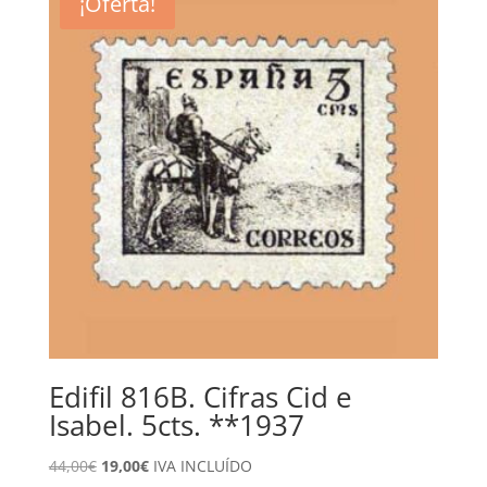
¡Oferta!
Edifil 816B. Cifras Cid e
Isabel. 5cts. **1937
El
El
44,00
€
19,00
€
IVA INCLUÍDO