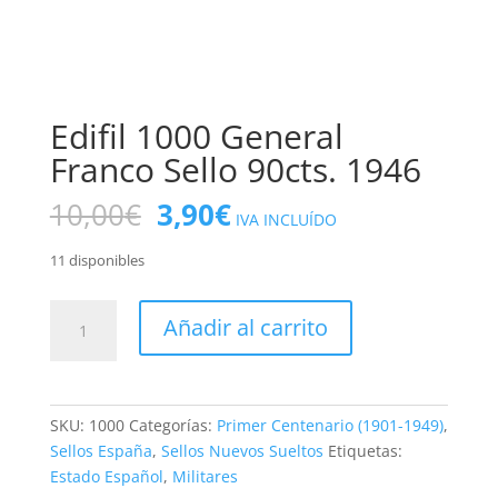
Edifil 1000 General
Franco Sello 90cts. 1946
El
El
10,00
€
3,90
€
IVA INCLUÍDO
precio
precio
original
actual
11 disponibles
era:
es:
10,00€.
3,90€.
Edifil
Añadir al carrito
1000
General
Franco
Sello
SKU:
1000
Categorías:
Primer Centenario (1901-1949)
,
90cts.
Sellos España
,
Sellos Nuevos Sueltos
Etiquetas:
1946
Estado Español
,
Militares
cantidad