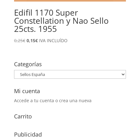
Edifil 1170 Super
Constellation y Nao Sello
25cts. 1955
El
El
0,25
€
0,15
€
IVA INCLUÍDO
precio
precio
original
actual
era:
es:
Categorías
0,25€.
0,15€.
Mi cuenta
Accede a tu cuenta o crea una nueva
Carrito
Publicidad