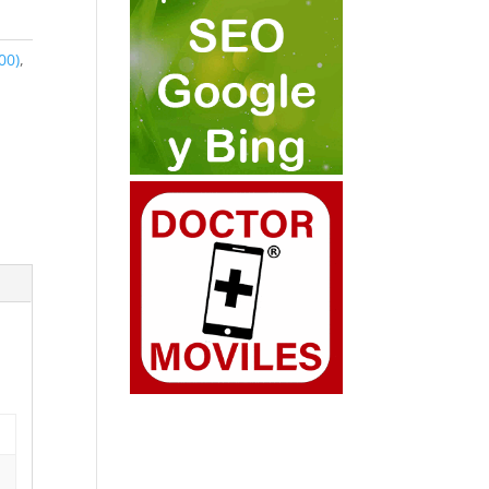
00)
,