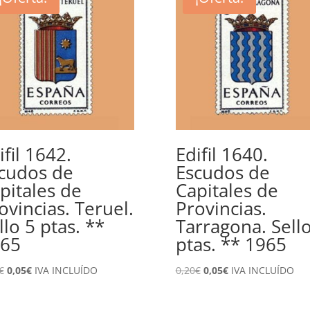
ifil 1642.
Edifil 1640.
cudos de
Escudos de
pitales de
Capitales de
ovincias. Teruel.
Provincias.
llo 5 ptas. **
Tarragona. Sell
65
ptas. ** 1965
El
El
El
El
€
0,05
€
IVA INCLUÍDO
0,20
€
0,05
€
IVA INCLUÍDO
precio
precio
precio
precio
original
actual
original
actual