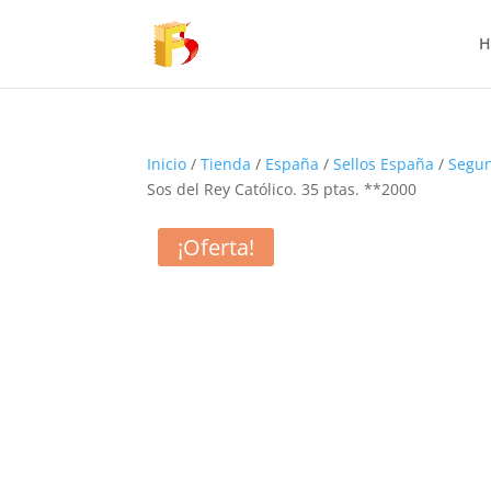
H
Inicio
/
Tienda
/
España
/
Sellos España
/
Segun
Sos del Rey Católico. 35 ptas. **2000
¡Oferta!