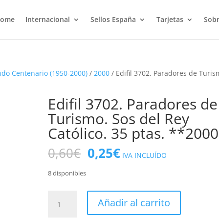
ome
Internacional
Sellos España
Tarjetas
Sobr
do Centenario (1950-2000)
/
2000
/ Edifil 3702. Paradores de Turis
Edifil 3702. Paradores de
Turismo. Sos del Rey
Católico. 35 ptas. **2000
El
El
0,60
€
0,25
€
IVA INCLUÍDO
precio
precio
original
actual
8 disponibles
era:
es:
0,60€.
0,25€.
Edifil
Añadir al carrito
3702.
Paradores