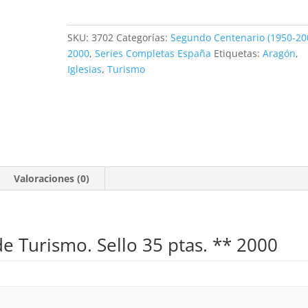
de
Turismo.
SKU:
3702
Categorías:
Segundo Centenario (1950-20
Sos
2000
,
Series Completas España
Etiquetas:
Aragón
,
del
Iglesias
,
Turismo
Rey
Católico.
35
ptas.
**2000
cantidad
Valoraciones (0)
de Turismo. Sello 35 ptas. ** 2000