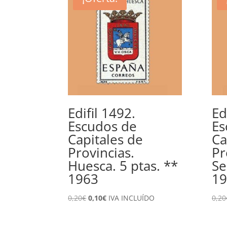
Edifil 1492.
Ed
Escudos de
Es
Capitales de
Ca
Provincias.
Pr
Huesca. 5 ptas. **
Se
1963
19
El
El
0,20
€
0,10
€
IVA INCLUÍDO
0,20
precio
precio
original
actual