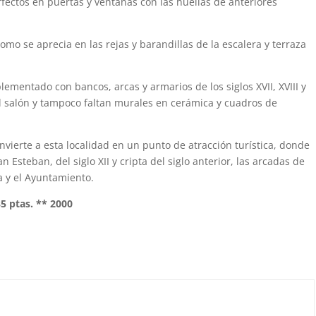
fectos en puertas y ventanas con las huellas de anteriores
como se aprecia en las rejas y barandillas de la escalera y terraza
ementado con bancos, arcas y armarios de los siglos XVII, XVIII y
el salón y tampoco faltan murales en cerámica y cuadros de
onvierte a esta localidad en un punto de atracción turística, donde
n Esteban, del siglo XII y cripta del siglo anterior, las arcadas de
ja y el Ayuntamiento.
35 ptas. ** 2000