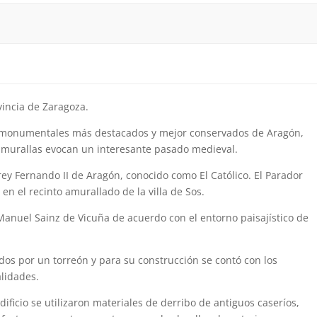
vincia de Zaragoza.
os monumentales más destacados y mejor conservados de Aragón,
 y murallas evocan un interesante pasado medieval.
 rey Fernando II de Aragón, conocido como El Católico. El Parador
n el recinto amurallado de la villa de Sos.
Manuel Sainz de Vicuña de acuerdo con el entorno paisajístico de
ados por un torreón y para su construcción se contó con los
alidades.
edificio se utilizaron materiales de derribo de antiguos caseríos,