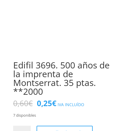
Edifil 3696. 500 años de
la imprenta de
Montserrat. 35 ptas.
**2000
El
El
0,60
€
0,25
€
IVA INCLUÍDO
precio
precio
original
actual
7 disponibles
era:
es:
0,60€.
0,25€.
Edifil