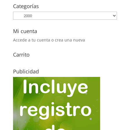
era:
es:
Categorías
0,20€.
0,05€.
Mi cuenta
Accede a tu cuenta o crea una nueva
Carrito
Publicidad