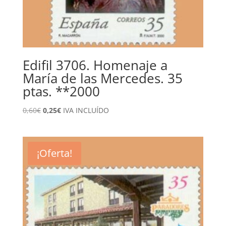
Edifil 3706. Homenaje a
María de las Mercedes. 35
ptas. **2000
El
El
0,60
€
0,25
€
IVA INCLUÍDO
precio
precio
original
actual
era:
es:
¡Oferta!
0,60€.
0,25€.