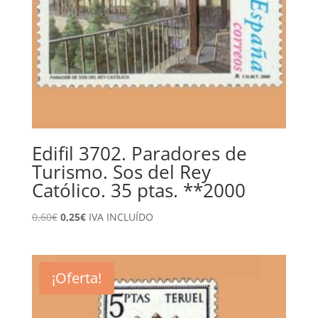
Edifil 3702. Paradores de
Turismo. Sos del Rey
Católico. 35 ptas. **2000
El
El
0,60
€
0,25
€
IVA INCLUÍDO
precio
precio
original
actual
era:
es:
¡Oferta!
0,60€.
0,25€.