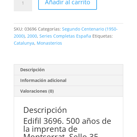
Añadir al carrito
3696.
500
años
de
SKU:
03696
Categorías:
Segundo Centenario (1950-
la
2000)
,
2000
,
Series Completas España
Etiquetas:
imprenta
Catalunya
,
Monasterios
de
Montserrat.
35
ptas.
Descripción
**2000
Información adicional
cantidad
Valoraciones (0)
Descripción
Edifil 3696. 500 años de
la imprenta de
Montserrat. Sello 35