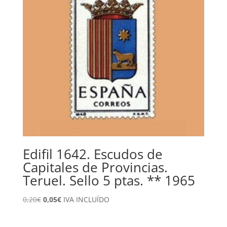
Edifil 1642. Escudos de
Capitales de Provincias.
Teruel. Sello 5 ptas. ** 1965
El
El
0,20
€
0,05
€
IVA INCLUÍDO
precio
precio
original
actual