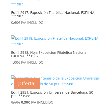
Edifil 2917. Exposición Filatélica Nacional. EXFILNA.
**1987
0,60
€
IVA INCLUÍDO
Edifil 2918. Hoja Exposición Filatélica Nacional.
EXFILNA. **1987
1,00
€
IVA INCLUÍDO
¡Oferta!
Edifil 2951. Exposición Universal de Barcelona. 50
pts. **1988
El
El
0,60
€
0,30
€
IVA INCLUÍDO
precio
precio