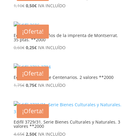
El
El
1,10
€
0,50
€
IVA INCLUÍDO
precio
precio
original
actual
era:
es:
¡Oferta!
1,10€.
0,50€.
Edifil 3696. 500 años de la imprenta de Montserrat.
35 ptas. **2000
El
El
0,60
€
0,25
€
IVA INCLUÍDO
precio
precio
original
actual
era:
es:
¡Oferta!
0,60€.
0,25€.
Edifil 3703/4. Serie Centenarios. 2 valores **2000
El
El
1,75
€
0,75
€
IVA INCLUÍDO
precio
precio
original
actual
era:
es:
¡Oferta!
1,75€.
0,75€.
Edifil 3729/31. Serie Bienes Culturales y Naturales. 3
valores **2000
El
El
4,65
€
2,50
€
IVA INCLUÍDO