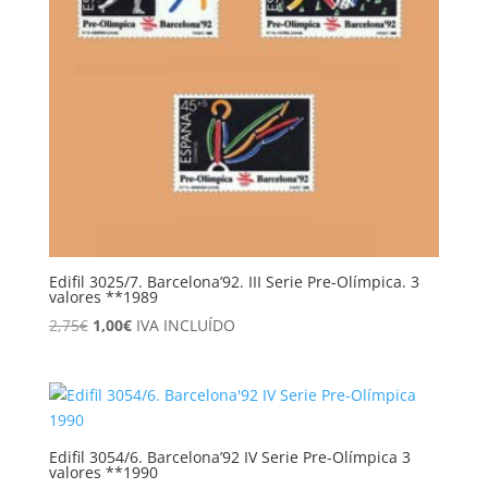
Edifil 3025/7. Barcelona’92. III Serie Pre-Olímpica. 3
valores **1989
El
El
2,75
€
1,00
€
IVA INCLUÍDO
precio
precio
original
actual
era:
es:
2,75€.
1,00€.
Edifil 3054/6. Barcelona’92 IV Serie Pre-Olímpica 3
valores **1990