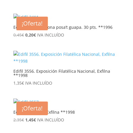
precio
precio
original
actual
era:
es:
¡Oferta!
0,80€.
0,40€.
Edifil 3411 Barcelona posa’t guapa. 30 pts. **1996
El
El
0,45
€
0,20
€
IVA INCLUÍDO
precio
precio
original
actual
era:
es:
0,45€.
0,20€.
Edifil 3556. Exposición Filatélica Nacional, Exfilna
**1998
1,35
€
IVA INCLUÍDO
¡Oferta!
Edifil 3557. Hoja Exfilna **1998
El
El
2,35
€
1,45
€
IVA INCLUÍDO
precio
precio