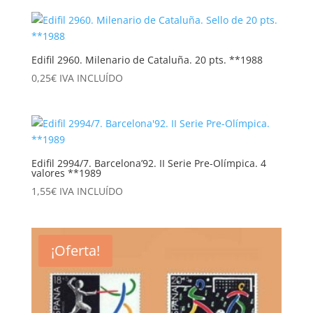
original
actual
era:
es:
0,60€.
0,30€.
Edifil 2960. Milenario de Cataluña. 20 pts. **1988
0,25
€
IVA INCLUÍDO
Edifil 2994/7. Barcelona’92. II Serie Pre-Olímpica. 4
valores **1989
1,55
€
IVA INCLUÍDO
¡Oferta!