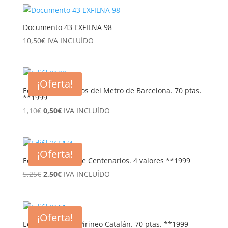
original
actual
era:
es:
2,35€.
1,45€.
Documento 43 EXFILNA 98
10,50
€
IVA INCLUÍDO
¡Oferta!
Edifil 3629. 75 años del Metro de Barcelona. 70 ptas.
**1999
El
El
1,10
€
0,50
€
IVA INCLUÍDO
precio
precio
original
actual
era:
es:
¡Oferta!
1,10€.
0,50€.
Edifil 3651/4. Serie Centenarios. 4 valores **1999
El
El
5,25
€
2,50
€
IVA INCLUÍDO
precio
precio
original
actual
era:
es:
¡Oferta!
5,25€.
2,50€.
Edifil 3661. Bajo Pirineo Catalán. 70 ptas. **1999