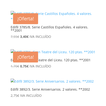
precio
precio
original
actual
era:
es:
¡Oferta!
4,65€.
2,50€.
Edifil 3785/8. Serie Castillos Españoles. 4 valores.
**2001
El
El
7,55
€
3,40
€
IVA INCLUÍDO
precio
precio
original
actual
era:
es:
¡Oferta!
7,55€.
3,40€.
Edifil 3791 Gran Teatre del Liceu. 120 ptas. **2001
El
El
1,70
€
0,75
€
IVA INCLUÍDO
precio
precio
original
actual
era:
es:
1,70€.
0,75€.
Edifil 3892/3. Serie Aniversarios. 2 valores. **2002
2,75
€
IVA INCLUÍDO