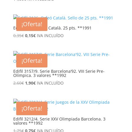
¡Oferta!
Edifil 3126. Orfeó Català. 25 pts. **1991
El
El
0,35
€
0,15
€
IVA INCLUÍDO
precio
precio
original
actual
era:
es:
¡Oferta!
0,35€.
0,15€.
Edifil 3157/9. Serie Barcelona’92. VIII Serie Pre-
Olímpica. 3 valores **1992
El
El
2,60
€
1,90
€
IVA INCLUÍDO
precio
precio
original
actual
era:
es:
¡Oferta!
2,60€.
1,90€.
Edifil 3212/4. Serie XXV Olimpiada Barcelona. 3
valores **1992
El
El
1,75
€
0,75
€
IVA INCLUÍDO