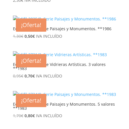
2,30
€
IVA INCLUÍDO
¡Oferta!
Edifil 2835/8. Serie Paisajes y Monumentos. **1986
El
El
1,30
€
0,50
€
IVA INCLUÍDO
precio
precio
original
actual
era:
es:
¡Oferta!
1,30€.
0,50€.
Edifil 2721/3. Serie Vidrieras Artísticas. 3 valores
**1983
El
El
0,95
€
0,70
€
IVA INCLUÍDO
precio
precio
original
actual
era:
es:
¡Oferta!
0,95€.
0,70€.
Edifil 2724/8. Serie Paisajes y Monumentos. 5 valores
**1983
El
El
1,70
€
0,80
€
IVA INCLUÍDO
precio
precio
original
actual