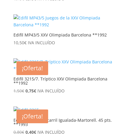
precio
precio
original
actual
era:
es:
1,75€.
0,75€.
Edifil MP43/5 XXV Olimpiada Barcelona **1992
10,50
€
IVA INCLUÍDO
¡Oferta!
Edifil 3215/7. Tríptico XXV Olimpiada Barcelona
**1992
El
El
1,50
€
0,75
€
IVA INCLUÍDO
precio
precio
original
actual
era:
es:
¡Oferta!
1,50€.
0,75€.
Edifil 3265. Ferrocarril Igualada-Martorell. 45 pts.
**1993
El
El
0,80
€
0,40
€
IVA INCLUÍDO