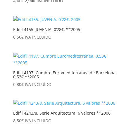
El
El
4,40
€
2,90
€
IVA INCLUÍDO
precio
precio
original
actual
era:
es:
4,40€.
2,90€.
Edifil 4155. JUVENIA. 0’28€. **2005
0,50
€
IVA INCLUÍDO
Edifil 4197. Cumbre Euromediterránea de Barcelona.
0,53€ **2005
0,80
€
IVA INCLUÍDO
Edifil 4243/8. Serie Arquitectura. 6 valores **2006
8,50
€
IVA INCLUÍDO