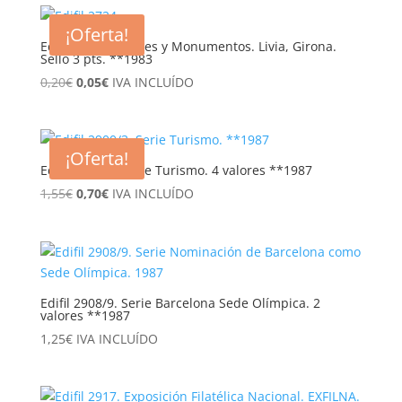
era:
es:
¡Oferta!
1,70€.
0,80€.
Edifil 2724. Paisajes y Monumentos. Livia, Girona.
Sello 3 pts. **1983
El
El
0,20
€
0,05
€
IVA INCLUÍDO
precio
precio
original
actual
era:
es:
¡Oferta!
0,20€.
0,05€.
Edifil 2900/3. Serie Turismo. 4 valores **1987
El
El
1,55
€
0,70
€
IVA INCLUÍDO
precio
precio
original
actual
era:
es:
1,55€.
0,70€.
Edifil 2908/9. Serie Barcelona Sede Olímpica. 2
valores **1987
1,25
€
IVA INCLUÍDO