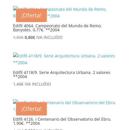
¡Oferta!
Edifil 4064. Campeonato del Mundo de Remo,
Banyoles. 0,77€. **2004
El
El
1,80
€
0,80
€
IVA INCLUÍDO
precio
precio
original
actual
era:
es:
1,80€.
0,80€.
Edifil 4118/9. Serie Arquitectura Urbana. 2 valores
**2004
1,40
€
IVA INCLUÍDO
¡Oferta!
Edifil 4126. I Centenario del Observatorio del Ebro.
1,90€. **2004