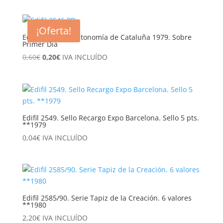
¡Oferta!
Edifil 2546 PD. Autonomía de Cataluña 1979. Sobre
Primer Día
El
El
0,60
€
0,20
€
IVA INCLUÍDO
precio
precio
original
actual
era:
es:
0,60€.
0,20€.
Edifil 2549. Sello Recargo Expo Barcelona. Sello 5 pts.
**1979
0,04
€
IVA INCLUÍDO
Edifil 2585/90. Serie Tapiz de la Creación. 6 valores
**1980
2,20
€
IVA INCLUÍDO