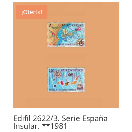
original
actual
era:
es:
¡Oferta!
3,75€.
1,50€.
Edifil 2622/3. Serie España
Insular. **1981