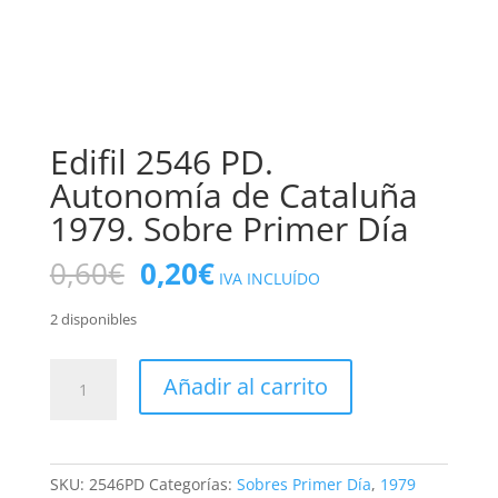
Edifil 2546 PD.
Autonomía de Cataluña
1979. Sobre Primer Día
El
El
0,60
€
0,20
€
IVA INCLUÍDO
precio
precio
original
actual
2 disponibles
era:
es:
0,60€.
0,20€.
Edifil
Añadir al carrito
2546
PD.
Autonomía
de
SKU:
2546PD
Categorías:
Sobres Primer Día
,
1979