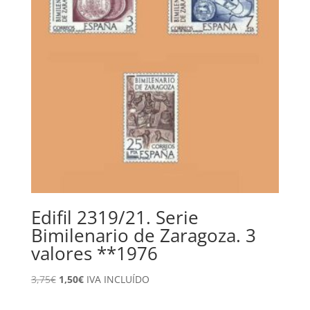
Edifil 2319/21. Serie
Bimilenario de Zaragoza. 3
valores **1976
El
El
3,75
€
1,50
€
IVA INCLUÍDO
precio
precio