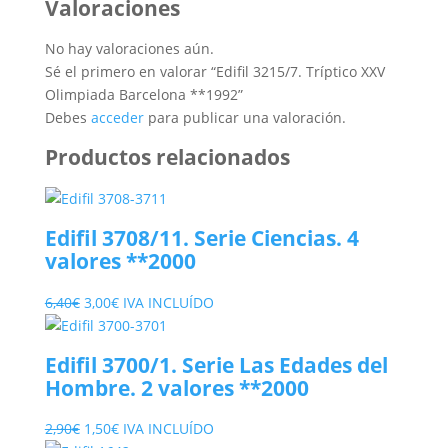
Valoraciones
No hay valoraciones aún.
Sé el primero en valorar “Edifil 3215/7. Tríptico XXV
Olimpiada Barcelona **1992”
Debes
acceder
para publicar una valoración.
Productos relacionados
Edifil 3708/11. Serie Ciencias. 4
valores **2000
El
El
6,40
€
3,00
€
IVA INCLUÍDO
precio
precio
original
actual
Edifil 3700/1. Serie Las Edades del
era:
es:
Hombre. 2 valores **2000
6,40€.
3,00€.
El
El
2,90
€
1,50
€
IVA INCLUÍDO