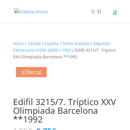
Inicio
/
Tienda
/
España
/
Sellos España
/
Segundo
Centenario (1950-2000)
/
1992
/ Edifil 3215/7. Tríptico
XXV Olimpiada Barcelona **1992
¡Oferta!
¡Oferta!
¡Oferta!
¡Oferta!
Edifil 3215/7. Tríptico XXV
Olimpiada Barcelona
**1992