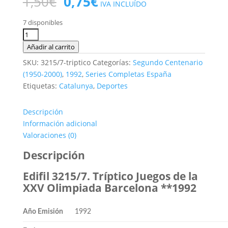
El
El
1,50
€
0,75
€
IVA INCLUÍDO
precio
precio
original
actual
7 disponibles
era:
es:
Edifil
1,50€.
0,75€.
3215/7.
Añadir al carrito
Tríptico
SKU:
3215/7-triptico
Categorías:
Segundo Centenario
XXV
(1950-2000)
,
1992
,
Series Completas España
Olimpiada
Etiquetas:
Catalunya
,
Deportes
Barcelona
**1992
Descripción
cantidad
Información adicional
Valoraciones (0)
Descripción
Edifil 3215/7. Tríptico Juegos de la
XXV Olimpiada Barcelona **1992
Año Emisión
1992