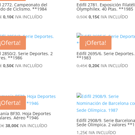
il 2772. Campeonato del
Edifil 2781. Exposición Filatél
o de Ciclismo. **1984
Olymphilex. 40 Ptas. **1985
El
El
El
El
€
0,10
€
IVA INCLUÍDO
0,50
€
0,15
€
IVA INCLUÍDO
precio
precio
precio
precio
original
actual
original
actual
era:
es:
era:
es:
¡Oferta!
¡Oferta!
0,30€.
0,10€.
0,50€.
0,15€.
il 2850/2. Serie Deportes. 2
Edifil 2695/6. Serie Deportes.
res. **1986
**1983
El
El
El
El
€
0,50
€
IVA INCLUÍDO
0,45
€
0,20
€
IVA INCLUÍDO
precio
precio
precio
precio
original
actual
original
actual
era:
es:
era:
es:
1,35€.
0,50€.
0,45€.
0,20€.
¡Oferta!
nía BF30. Hoja Deportes
lares. Aéreo *1946
Edifil 2908/9. Serie Barcelon
Sede Olímpica. 2 valores **
El
El
0
€
38,00
€
IVA INCLUÍDO
precio
precio
1,25
€
IVA INCLUÍDO