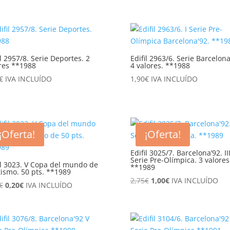
original
actual
era:
es:
75,00€.
38,00€.
il 2957/8. Serie Deportes. 2
Edifil 2963/6. Serie Barcelona
res **1988
4 valores. **1988
€
IVA INCLUÍDO
1,90
€
IVA INCLUÍDO
¡Oferta!
¡Oferta!
Edifil 3025/7. Barcelona’92. II
Serie Pre-Olímpica. 3 valores
il 3023. V Copa del mundo de
**1989
tismo. 50 pts. **1989
El
El
2,75
€
1,00
€
IVA INCLUÍDO
El
El
€
0,20
€
IVA INCLUÍDO
precio
precio
precio
precio
original
actual
original
actual
era:
es:
era:
es:
2,75€.
1,00€.