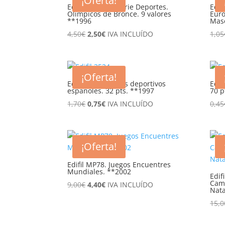
¡Oferta!
0,40€.
0,15€.
Edifil 3418/26. Serie Deportes.
Edif
Olímpicos de Bronce. 9 valores
Euro
**1996
Masc
El
El
4,50
€
2,50
€
IVA INCLUÍDO
1,05
precio
precio
original
actual
era:
es:
¡Oferta!
4,50€.
2,50€.
Edifil 3524. Logros deportivos
Edif
españoles. 32 pts. **1997
70 p
El
El
1,70
€
0,75
€
IVA INCLUÍDO
0,45
precio
precio
original
actual
era:
es:
¡Oferta!
1,70€.
0,75€.
Edifil MP78. Juegos Encuentres
Mundiales. **2002
Edif
Cam
El
El
9,00
€
4,40
€
IVA INCLUÍDO
Nata
precio
precio
15,0
original
actual
era:
es: