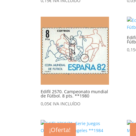
0,15
€
IVA INCLUÍDO
0,03
Edif
Fútb
0,15
Edifil 2570. Campeonato mundial
de Fútbol. 8 pts. **1980
0,05
€
IVA INCLUÍDO
¡Oferta!