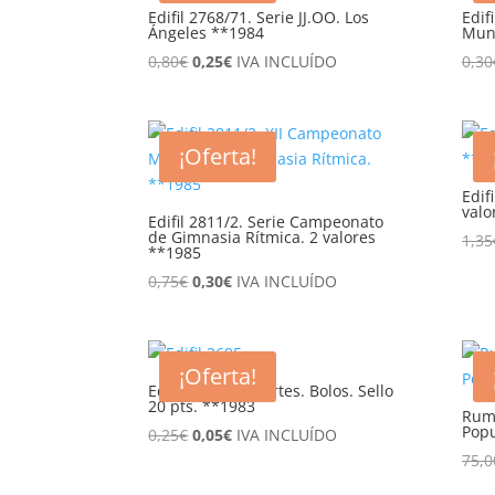
Edifil 2768/71. Serie JJ.OO. Los
Edif
Ángeles **1984
Mund
El
El
0,80
€
0,25
€
IVA INCLUÍDO
0,30
precio
precio
original
actual
era:
es:
¡Oferta!
0,80€.
0,25€.
Edif
valo
Edifil 2811/2. Serie Campeonato
de Gimnasia Rítmica. 2 valores
1,35
**1985
El
El
0,75
€
0,30
€
IVA INCLUÍDO
precio
precio
original
actual
era:
es:
¡Oferta!
0,75€.
0,30€.
Edifil 2696. Deportes. Bolos. Sello
20 pts. **1983
Ruma
Popu
El
El
0,25
€
0,05
€
IVA INCLUÍDO
precio
precio
75,0
original
actual