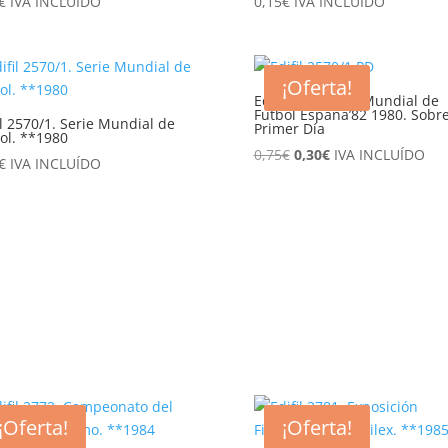
€
IVA INCLUÍDO
0,15
€
IVA INCLUÍDO
¡Oferta!
Edifil 2570/1PD. Mundial de
Futbol España’82 1980. Sobr
il 2570/1. Serie Mundial de
Primer Día
ol. **1980
El
El
0,75
€
0,30
€
IVA INCLUÍDO
€
IVA INCLUÍDO
precio
precio
original
actual
era:
es:
0,75€.
0,30€.
¡Oferta!
¡Oferta!