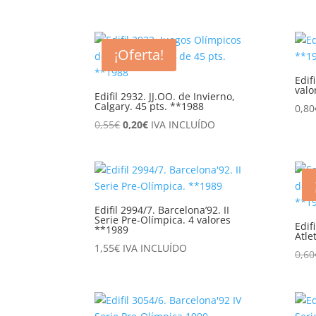
era:
es:
0,25€.
0,05€.
¡Oferta!
Edif
valo
Edifil 2932. JJ.OO. de Invierno,
Calgary. 45 pts. **1988
0,80
El
El
0,55
€
0,20
€
IVA INCLUÍDO
precio
precio
original
actual
era:
es:
0,55€.
0,20€.
Edifil 2994/7. Barcelona’92. II
Serie Pre-Olímpica. 4 valores
Edif
**1989
Atle
1,55
€
IVA INCLUÍDO
0,60