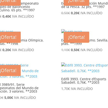
¡Oferta!
¡Oferta!
il 3495. XXX Campeonato
Edifil 3504. Exposición Mund
peo de Baloncesto
de la Pesca. 32 pts. **1997
ulino. 65 pts. **1997
El
El
0,50
€
0,20
€
IVA INCLUÍDO
El
El
€
0,40
€
IVA INCLUÍDO
precio
precio
precio
precio
original
actual
original
actual
era:
es:
era:
es:
0,50€.
0,20€.
¡Oferta!
¡Oferta!
1,05€.
0,40€.
il 3605. Academia Olímpica.
Edifil 3627. Atletismo. Sevilla
tas. **1998
ptas. **1999
El
El
El
El
€
0,20
€
IVA INCLUÍDO
1,10
€
0,50
€
IVA INCLUÍDO
precio
precio
precio
precio
original
actual
original
actual
era:
es:
era:
es:
¡Oferta!
0,45€.
0,20€.
1,10€.
0,50€.
Edifil 3993. Centre d’Esports
Sabadell. 0,76€. **2003
il 3989/91. Serie
peonatos del Mundo de
1,70
€
IVA INCLUÍDO
ción. 3 valores. **2003
El
El
0
€
5,00
€
IVA INCLUÍDO
precio
precio