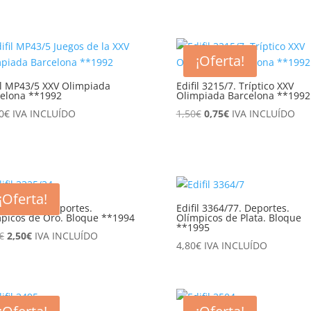
precio
precio
original
actual
original
actual
era:
es:
era:
es:
0,70€.
0,25€.
0,50€.
0,20€.
¡Oferta!
il MP43/5 XXV Olimpiada
Edifil 3215/7. Tríptico XXV
elona **1992
Olimpiada Barcelona **1992
El
El
0
€
IVA INCLUÍDO
1,50
€
0,75
€
IVA INCLUÍDO
precio
precio
original
actual
era:
es:
1,50€.
0,75€.
¡Oferta!
il 3325/34. Deportes.
Edifil 3364/77. Deportes.
picos de Oro. Bloque **1994
Olímpicos de Plata. Bloque
**1995
El
El
€
2,50
€
IVA INCLUÍDO
4,80
€
IVA INCLUÍDO
precio
precio
original
actual
era:
es:
5,25€.
2,50€.