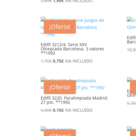
El
El
2,60
€
1,90
€
IVA INCLUÍDO
precio
precio
original
actual
era:
es:
¡Oferta!
2,60€.
1,90€.
Edif
Barc
Edifil 3212/4. Serie XXV
Olimpiada Barcelona. 3 valores
10,5
**1992
El
El
1,75
€
0,75
€
IVA INCLUÍDO
precio
precio
original
actual
era:
es:
¡Oferta!
1,75€.
0,75€.
Edif
Olím
Edifil 3220. Paralimpiada Madrid.
27 pts. **1992
5,25
El
El
0,40
€
0,15
€
IVA INCLUÍDO
precio
precio
original
actual
era:
es: