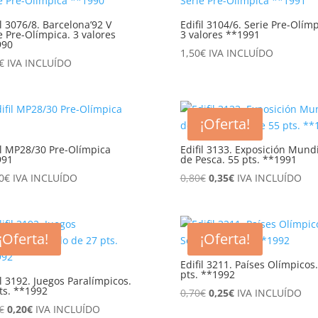
0,60€.
0,20€.
il 3076/8. Barcelona’92 V
Edifil 3104/6. Serie Pre-Olímp
e Pre-Olímpica. 3 valores
3 valores **1991
990
1,50
€
IVA INCLUÍDO
€
IVA INCLUÍDO
¡Oferta!
il MP28/30 Pre-Olímpica
Edifil 3133. Exposición Mund
991
de Pesca. 55 pts. **1991
El
El
0
€
IVA INCLUÍDO
0,80
€
0,35
€
IVA INCLUÍDO
precio
precio
original
actual
era:
es:
¡Oferta!
¡Oferta!
0,80€.
0,35€.
Edifil 3211. Países Olímpicos
pts. **1992
il 3192. Juegos Paralímpicos.
ts. **1992
El
El
0,70
€
0,25
€
IVA INCLUÍDO
El
El
precio
precio
€
0,20
€
IVA INCLUÍDO