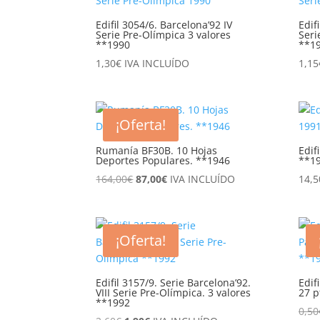
Edifil 3054/6. Barcelona’92 IV
Edif
Serie Pre-Olímpica 3 valores
Seri
**1990
**1
1,30
€
IVA INCLUÍDO
1,15
¡Oferta!
Rumanía BF30B. 10 Hojas
Edif
Deportes Populares. **1946
**1
El
El
164,00
€
87,00
€
IVA INCLUÍDO
14,5
precio
precio
original
actual
era:
es:
¡Oferta!
164,00€.
87,00€.
Edifil 3157/9. Serie Barcelona’92.
Edif
VIII Serie Pre-Olímpica. 3 valores
27 p
**1992
0,50