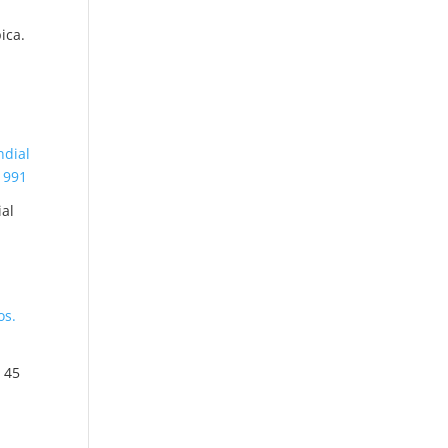
ica.
ial
. 45