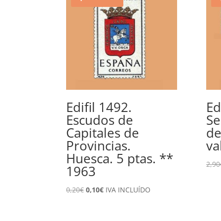
Edifil 1492.
Ed
Escudos de
Se
Capitales de
de
Provincias.
va
Huesca. 5 ptas. **
2,90
1963
El
El
0,20
€
0,10
€
IVA INCLUÍDO
precio
precio
original
actual