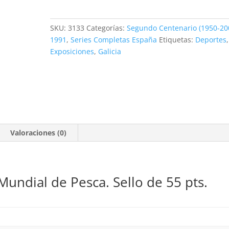
Mundial
de
SKU:
3133
Categorías:
Segundo Centenario (1950-20
Pesca.
1991
,
Series Completas España
Etiquetas:
Deportes
,
55
Exposiciones
,
Galicia
pts.
**1991
cantidad
Valoraciones (0)
 Mundial de Pesca. Sello de 55 pts.