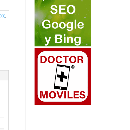
00)
,