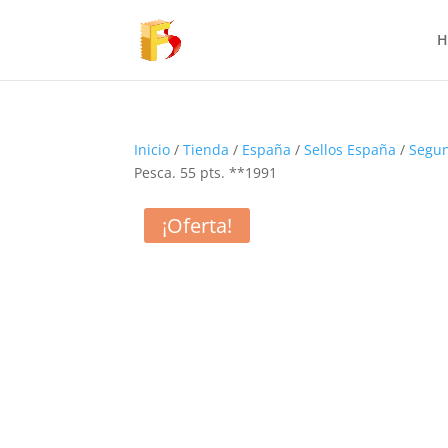
H
Inicio
/
Tienda
/
España
/
Sellos España
/
Segun
Pesca. 55 pts. **1991
¡Oferta!