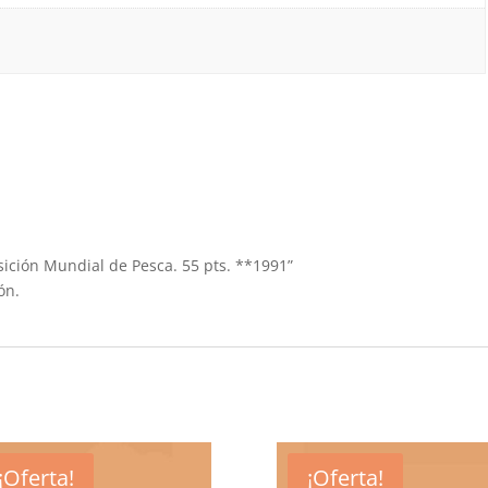
osición Mundial de Pesca. 55 pts. **1991”
ón.
¡Oferta!
¡Oferta!