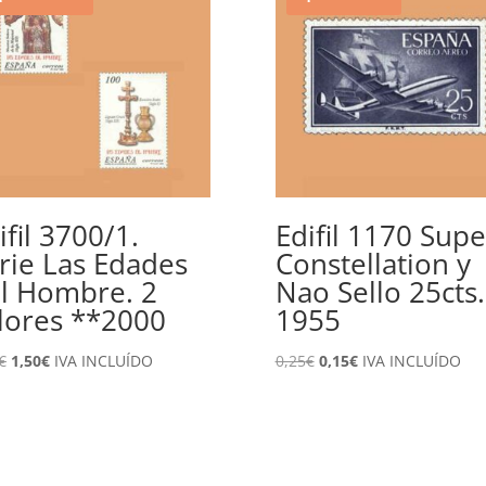
ifil 3700/1.
Edifil 1170 Supe
rie Las Edades
Constellation y
l Hombre. 2
Nao Sello 25cts.
lores **2000
1955
El
El
El
El
€
1,50
€
IVA INCLUÍDO
0,25
€
0,15
€
IVA INCLUÍDO
precio
precio
precio
precio
original
actual
original
actual
era:
es:
era:
es:
2,90€.
1,50€.
0,25€.
0,15€.