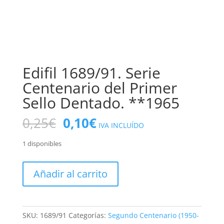
Edifil 1689/91. Serie
Centenario del Primer
Sello Dentado. **1965
El
El
0,25
€
0,10
€
IVA INCLUÍDO
precio
precio
original
actual
1 disponibles
era:
es:
0,25€.
0,10€.
Edifil
Añadir al carrito
1689/91.
Serie
Centenario
del
SKU:
1689/91
Categorías:
Segundo Centenario (1950-