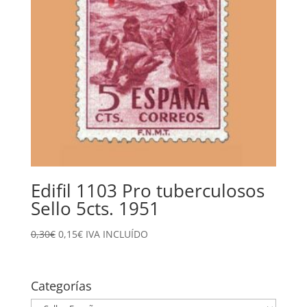
Edifil 1103 Pro tuberculosos
Sello 5cts. 1951
El
El
0,30
€
0,15
€
IVA INCLUÍDO
precio
precio
original
actual
era:
es:
Categorías
0,30€.
0,15€.