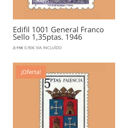
Edifil 1001 General Franco
Sello 1,35ptas. 1946
El
El
2,15
€
0,90
€
IVA INCLUÍDO
precio
precio
original
actual
era:
es:
¡Oferta!
2,15€.
0,90€.