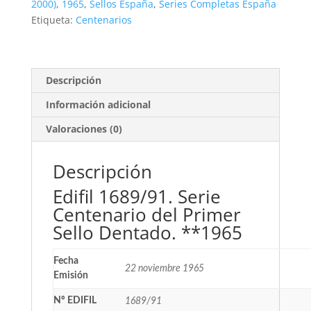
Primer
2000)
,
1965
,
Sellos España
,
Series Completas España
Sello
Etiqueta:
Centenarios
Dentado.
**1965
cantidad
Descripción
Información adicional
Valoraciones (0)
Descripción
Edifil 1689/91. Serie
Centenario del Primer
Sello Dentado. **1965
Fecha
22 noviembre 1965
Emisión
Nº EDIFIL
1689/91