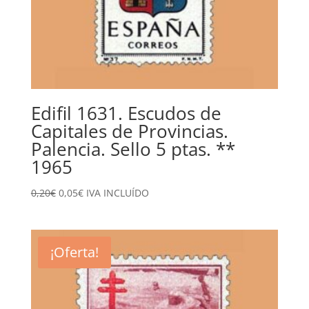
Edifil 1631. Escudos de
Capitales de Provincias.
Palencia. Sello 5 ptas. **
1965
El
El
0,20
€
0,05
€
IVA INCLUÍDO
precio
precio
original
actual
era:
es:
¡Oferta!
0,20€.
0,05€.