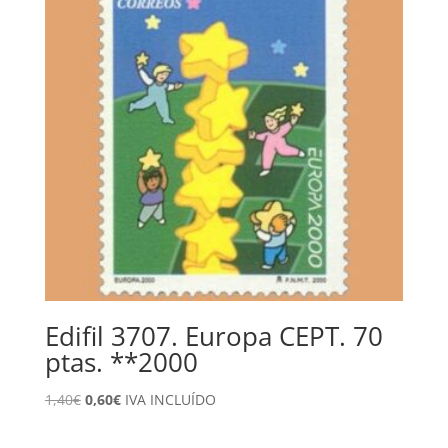
Edifil 3707. Europa CEPT. 70
ptas. **2000
El
El
1,40
€
0,60
€
IVA INCLUÍDO
precio
precio
original
actual