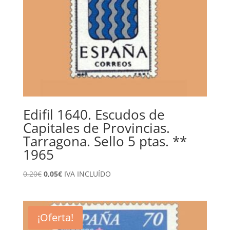
Edifil 1640. Escudos de
Capitales de Provincias.
Tarragona. Sello 5 ptas. **
1965
El
El
0,20
€
0,05
€
IVA INCLUÍDO
precio
precio
original
actual
era:
es:
¡Oferta!
0,20€.
0,05€.