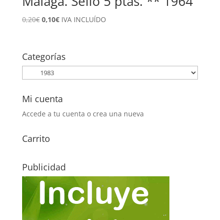
Málaga. Sello 5 ptas. ** 1964
El
El
0,20
€
0,10
€
IVA INCLUÍDO
precio
precio
original
actual
era:
es:
Categorías
0,20€.
0,10€.
Mi cuenta
Accede a tu cuenta o crea una nueva
Carrito
Publicidad