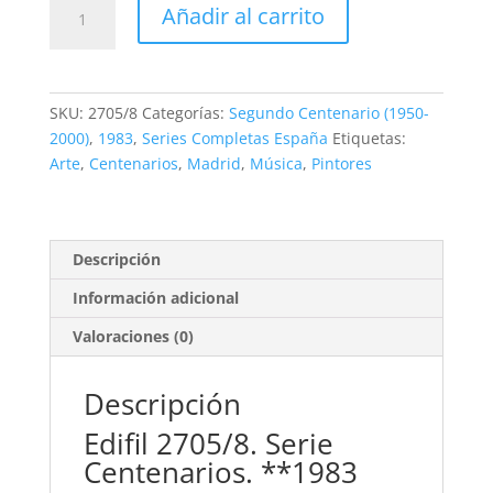
2,50€.
1,10€.
Edifil
Añadir al carrito
2705/8.
Serie
Centenarios.
4
SKU:
2705/8
Categorías:
Segundo Centenario (1950-
valores
2000)
,
1983
,
Series Completas España
Etiquetas:
**1983
Arte
,
Centenarios
,
Madrid
,
Música
,
Pintores
cantidad
Descripción
Información adicional
Valoraciones (0)
Descripción
Edifil 2705/8. Serie
Centenarios. **1983