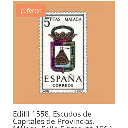
era:
es:
¡Oferta!
1,40€.
0,60€.
Edifil 1558. Escudos de
Capitales de Provincias.