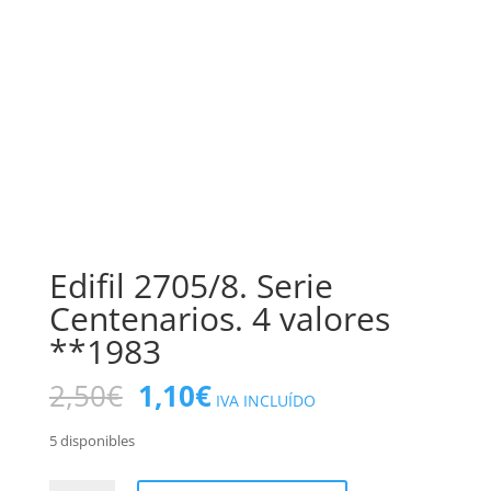
Edifil 2705/8. Serie
Centenarios. 4 valores
**1983
El
El
2,50
€
1,10
€
IVA INCLUÍDO
precio
precio
original
actual
5 disponibles
era:
es: