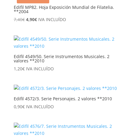
Edifil MP82. Hoja Exposición Mundial de Filatelia.
**2004
El
El
7,40
€
4,90
€
IVA INCLUÍDO
precio
precio
original
actual
era:
es:
7,40€.
4,90€.
Edifil 4549/50. Serie Instrumentos Musicales. 2
valores **2010
1,20
€
IVA INCLUÍDO
Edifil 4572/3. Serie Personajes. 2 valores **2010
0,90
€
IVA INCLUÍDO