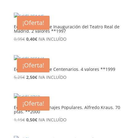
precio
precio
original
actual
era:
es:
¡Oferta!
1,45€.
0,40€.
Edifil 3514/5. Serie Inauguración del Teatro Real de
Madrid. 2 valores **1997
El
El
0,95
€
0,40
€
IVA INCLUÍDO
precio
precio
original
actual
era:
es:
¡Oferta!
0,95€.
0,40€.
Edifil 3651/4. Serie Centenarios. 4 valores **1999
El
El
5,25
€
2,50
€
IVA INCLUÍDO
precio
precio
original
actual
era:
es:
¡Oferta!
5,25€.
2,50€.
Edifil 3768. Personajes Populares. Alfredo Kraus. 70
ptas. **2000
El
El
1,15
€
0,50
€
IVA INCLUÍDO
precio
precio
original
actual