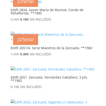
¡Oferta!
1,00€.
0,35€.
Edifil 2824. Xavier María de Munive, Conde de
Peñaflorida. **1985
El
El
0,30
€
0,10
€
IVA INCLUÍDO
precio
precio
original
actual
era:
es:
¡Oferta!
0,30€.
0,10€.
Edifil 2651/6. Serie Maestros de la Zarzuela. **1982
El
El
1,30
€
0,40
€
IVA INCLUÍDO
precio
precio
original
actual
era:
es:
1,30€.
0,40€.
Edifil 2651. Zarzuela. Fernández Caballero. 3 pts.
**1982
0,10
€
IVA INCLUÍDO