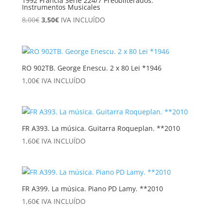
1992 Francia Serie 224/7 Preobliterados.
Instrumentos Musicales
El
El
8,00
€
3,50
€
IVA INCLUÍDO
precio
precio
original
actual
era:
es:
8,00€.
3,50€.
RO 902TB. George Enescu. 2 x 80 Lei *1946
1,00
€
IVA INCLUÍDO
FR A393. La música. Guitarra Roqueplan. **2010
1,60
€
IVA INCLUÍDO
FR A399. La música. Piano PD Lamy. **2010
1,60
€
IVA INCLUÍDO