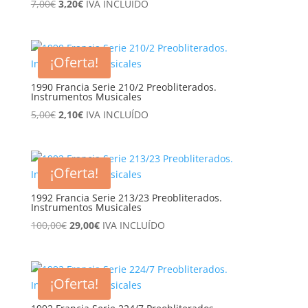
El
El
7,00
€
3,20
€
IVA INCLUÍDO
precio
precio
original
actual
era:
es:
¡Oferta!
7,00€.
3,20€.
1990 Francia Serie 210/2 Preobliterados.
Instrumentos Musicales
El
El
5,00
€
2,10
€
IVA INCLUÍDO
precio
precio
original
actual
era:
es:
¡Oferta!
5,00€.
2,10€.
1992 Francia Serie 213/23 Preobliterados.
Instrumentos Musicales
El
El
100,00
€
29,00
€
IVA INCLUÍDO
precio
precio
original
actual
era:
es:
¡Oferta!
100,00€.
29,00€.