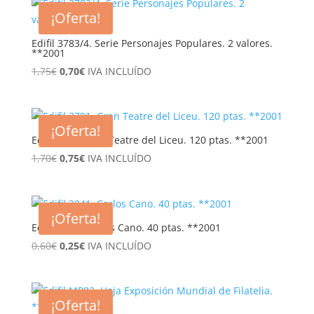
era:
es:
¡Oferta!
1,15€.
0,50€.
Edifil 3783/4. Serie Personajes Populares. 2 valores.
**2001
El
El
1,75
€
0,70
€
IVA INCLUÍDO
precio
precio
original
actual
era:
es:
¡Oferta!
1,75€.
0,70€.
Edifil 3791 Gran Teatre del Liceu. 120 ptas. **2001
El
El
1,70
€
0,75
€
IVA INCLUÍDO
precio
precio
original
actual
era:
es:
¡Oferta!
1,70€.
0,75€.
Edifil 3841. Carlos Cano. 40 ptas. **2001
El
El
0,60
€
0,25
€
IVA INCLUÍDO
precio
precio
original
actual
era:
es:
¡Oferta!
0,60€.
0,25€.