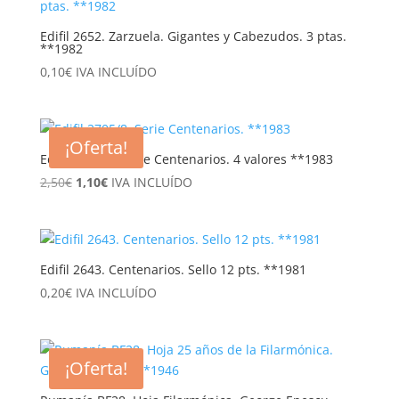
Edifil 2652. Zarzuela. Gigantes y Cabezudos. 3 ptas.
**1982
0,10
€
IVA INCLUÍDO
¡Oferta!
Edifil 2705/8. Serie Centenarios. 4 valores **1983
El
El
2,50
€
1,10
€
IVA INCLUÍDO
precio
precio
original
actual
era:
es:
2,50€.
1,10€.
Edifil 2643. Centenarios. Sello 12 pts. **1981
0,20
€
IVA INCLUÍDO
¡Oferta!