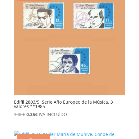
Edifil 2803/5. Serie Año Europeo de la Música. 3
valores **1985
El
El
1,00
€
0,35
€
IVA INCLUÍDO
precio
precio
original
actual
era:
es: