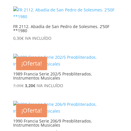
FR 2112. Abadía de San Pedro de Solesmes. 2’50F
**1980
0,30
€
IVA INCLUÍDO
¡Oferta!
1989 Francia Serie 202/5 Preobliterados.
Instrumentos Musicales
El
El
7,00
€
3,20
€
IVA INCLUÍDO
precio
precio
original
actual
era:
es:
¡Oferta!
7,00€.
3,20€.
1990 Francia Serie 206/9 Preobliterados.
Instrumentos Musicales