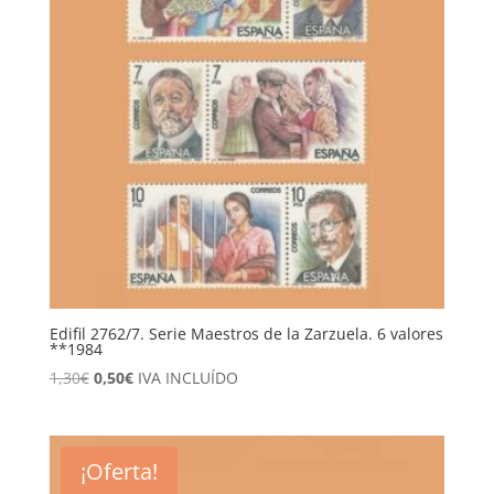
Edifil 2762/7. Serie Maestros de la Zarzuela. 6 valores
**1984
El
El
1,30
€
0,50
€
IVA INCLUÍDO
precio
precio
original
actual
era:
es:
¡Oferta!
1,30€.
0,50€.