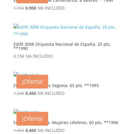
Edifil 3069/72 Serie Centenarios. 4 valores **1990
El
El
1,95
€
0,90
€
IVA INCLUÍDO
precio
precio
original
actual
era:
es:
1,95€.
0,90€.
Edifil 3098 Orquesta Nacional de España. 25 pts.
**1990
0,15
€
IVA INCLUÍDO
¡Oferta!
Edifil 3242. Andrés Segovia. 65 pts. **1993
El
El
1,20
€
0,45
€
IVA INCLUÍDO
precio
precio
original
actual
era:
es:
¡Oferta!
1,20€.
0,45€.
Edifil 3434 Europa. Mujeres célebres. 60 pts. **1996
El
El
1,45
€
0,40
€
IVA INCLUÍDO