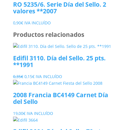
RO 5235/6. Serie Día del Sello. 2
valores **2007
0,90
€
IVA INCLUÍDO
Productos relacionados
Edifil 3110. Día del Sello. 25 pts.
**1991
El
El
0,35
€
0,15
€
IVA INCLUÍDO
precio
precio
original
actual
2008 Francia BC4149 Carnet Día
era:
es:
del Sello
0,35€.
0,15€.
19,00
€
IVA INCLUÍDO