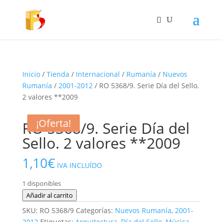
Inicio
/
Tienda
/
Internacional
/
Rumanía
/
Nuevos
Rumanía
/
2001-2012
/ RO 5368/9. Serie Día del Sello.
2 valores **2009
¡Oferta!
¡Oferta!
RO 5368/9. Serie Día del
Sello. 2 valores **2009
1,10
€
IVA INCLUÍDO
1 disponibles
RO
Añadir al carrito
5368/9.
SKU:
RO 5368/9
Categorías:
Nuevos Rumanía
,
2001-
Serie
2012
Etiquetas:
Arquitectura
,
Día del Sello
,
Música
,