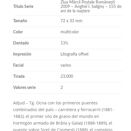
Ziua Mărcii Poștale Românești
Título Serie
2009 – Anghel I. Saligny – 155 de
ani de la naştere
Tamaño
72 x 33 mm
Color
multicolor
Dentado
13½
Impresión
Litografía offset
Facial
varios
Tirada
23.000
Valores serie
2
Adjud – Tg. Ocna con los primeros puentes
combinados del país – carretera y ferrocarril (1881-
1882), el primer silo de grano del mundo en
hormigón armado de Brăila y Galaţi (1888-1889), el
puente sobre Siret de Cosmeşti (1888), el complejo