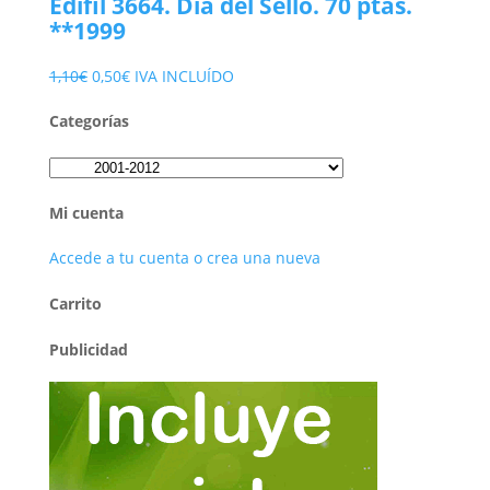
Edifil 3664. Día del Sello. 70 ptas.
**1999
El
El
1,10
€
0,50
€
IVA INCLUÍDO
precio
precio
Categorías
original
actual
era:
es:
1,10€.
0,50€.
Mi cuenta
Accede a tu cuenta o crea una nueva
Carrito
Publicidad