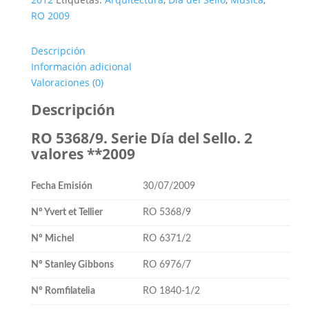
Día
RO 2009
del
Sello.
Descripción
2
Información adicional
valores
Valoraciones (0)
**2009
cantidad
Descripción
RO 5368/9. Serie Día del Sello. 2
valores **2009
Fecha Emisión
30/07/2009
Nº Yvert et Tellier
RO 5368/9
Nº Michel
RO 6371/2
Nº Stanley Gibbons
RO 6976/7
Nº Romfilatelia
RO 1840-1/2