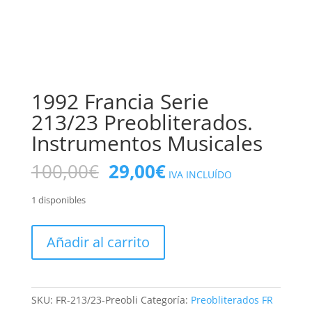
1992 Francia Serie
213/23 Preobliterados.
Instrumentos Musicales
El
El
100,00
€
29,00
€
IVA INCLUÍDO
precio
precio
original
actual
1 disponibles
era:
es:
100,00€.
29,00€.
1992
Añadir al carrito
Francia
Serie
213/23
Preobliterados.
SKU:
FR-213/23-Preobli
Categoría:
Preobliterados FR