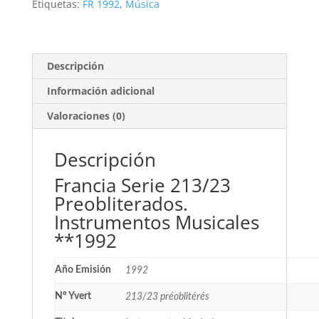
Instrumentos
Etiquetas:
FR 1992
,
Música
Musicales
cantidad
Descripción
Información adicional
Valoraciones (0)
Descripción
Francia Serie 213/23
Preobliterados.
Instrumentos Musicales
**1992
Año Emisión
1992
Nº Yvert
213/23 préoblitérés