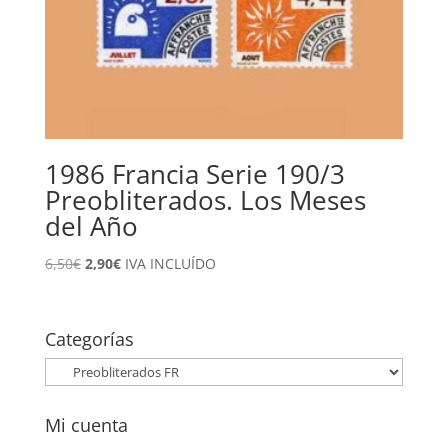
1986 Francia Serie 190/3
Preobliterados. Los Meses
del Año
El
El
6,50
€
2,90
€
IVA INCLUÍDO
precio
precio
original
actual
era:
es:
Categorías
6,50€.
2,90€.
Mi cuenta