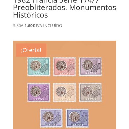
Preobliterados. Monumentos
Históricos
El
El
3,50
€
1,60
€
IVA INCLUÍDO
precio
precio
original
actual
era:
es:
¡Oferta!
3,50€.
1,60€.