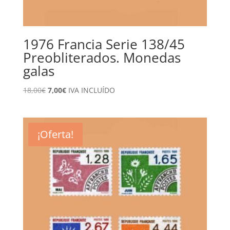
1976 Francia Serie 138/45
Preobliterados. Monedas
galas
El
El
18,00
€
7,00
€
IVA INCLUÍDO
precio
precio
original
actual
era:
es:
¡Oferta!
18,00€.
7,00€.