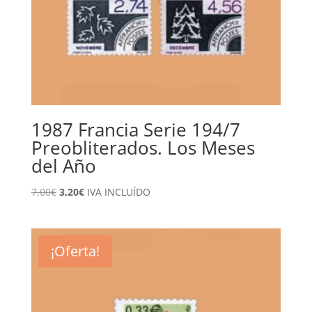
1987 Francia Serie 194/7
Preobliterados. Los Meses
del Año
El
El
7,00
€
3,20
€
IVA INCLUÍDO
precio
precio
original
actual
era:
es:
¡Oferta!
7,00€.
3,20€.