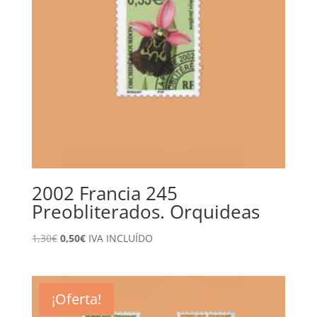
2002 Francia 245
Preobliterados. Orquideas
El
El
1,30
€
0,50
€
IVA INCLUÍDO
precio
precio
original
actual
era:
es:
¡Oferta!
1,30€.
0,50€.