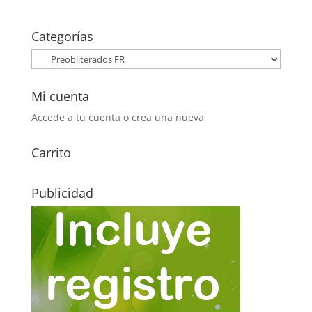
original
actual
era:
es:
Categorías
8,00€.
3,50€.
Mi cuenta
Accede a tu cuenta o crea una nueva
Carrito
Publicidad