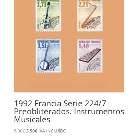
1992 Francia Serie 224/7
Preobliterados. Instrumentos
Musicales
El
El
8,00
€
3,50
€
IVA INCLUÍDO
precio
precio