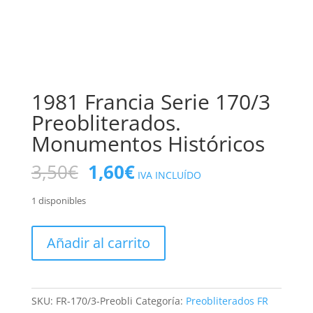
1981 Francia Serie 170/3
Preobliterados.
Monumentos Históricos
El
El
3,50
€
1,60
€
IVA INCLUÍDO
precio
precio
original
actual
1 disponibles
era:
es:
3,50€.
1,60€.
1981
Añadir al carrito
Francia
Serie
170/3
Preobliterados.
SKU:
FR-170/3-Preobli
Categoría:
Preobliterados FR