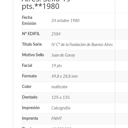
pts.**1980
Fecha
24 octubre 1980
Emisión
Nº EDIFIL
2584
Título Serie
IV Cº de la Fundación de Buenos Aires
Motivo Sello
Juan de Garay
Facial
19 pts
Formato
49,8 x 28,8 mm
Color
multicolor
Dentado
12¾ x 13¼
Impresión
Calcografía
Imprenta
FNMT