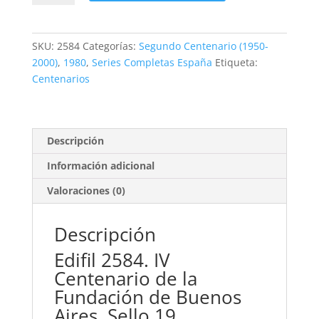
Fundación
de
Buenos
SKU:
2584
Categorías:
Segundo Centenario (1950-
Aires.
2000)
,
1980
,
Series Completas España
Etiqueta:
19
Centenarios
pts.**1980
cantidad
Descripción
Información adicional
Valoraciones (0)
Descripción
Edifil 2584. IV
Centenario de la
Fundación de Buenos
Aires. Sello 19