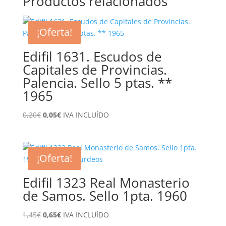
Productos relacionados
¡Oferta!
Edifil 1631. Escudos de
Capitales de Provincias.
Palencia. Sello 5 ptas. **
1965
El
El
0,20
€
0,05
€
IVA INCLUÍDO
precio
precio
original
actual
era:
es:
¡Oferta!
0,20€.
0,05€.
Edifil 1323 Real Monasterio
de Samos. Sello 1pta. 1960
El
El
1,45
€
0,65
€
IVA INCLUÍDO
precio
precio