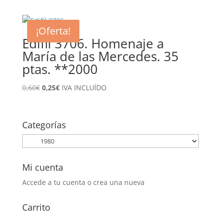
original
actual
era:
es:
¡Oferta!
1,45€.
0,65€.
Edifil 3706. Homenaje a
María de las Mercedes. 35
ptas. **2000
El
El
0,60
€
0,25
€
IVA INCLUÍDO
precio
precio
original
actual
era:
es:
Categorías
0,60€.
0,25€.
Mi cuenta
Accede a tu cuenta o crea una nueva
Carrito