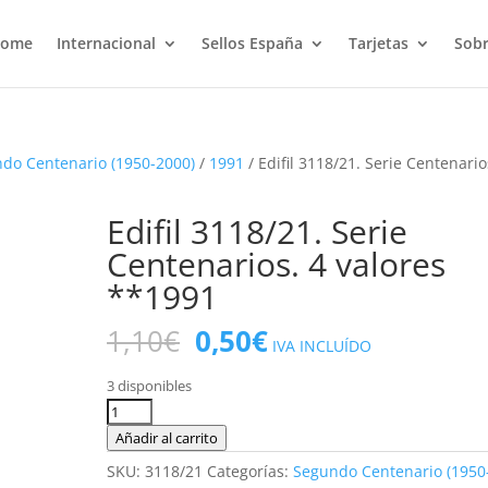
ome
Internacional
Sellos España
Tarjetas
Sobr
do Centenario (1950-2000)
/
1991
/ Edifil 3118/21. Serie Centenario
Edifil 3118/21. Serie
Centenarios. 4 valores
**1991
El
El
1,10
€
0,50
€
IVA INCLUÍDO
precio
precio
original
actual
3 disponibles
era:
es:
Edifil
1,10€.
0,50€.
3118/21.
Añadir al carrito
Serie
SKU:
3118/21
Categorías:
Segundo Centenario (1950
Centenarios.