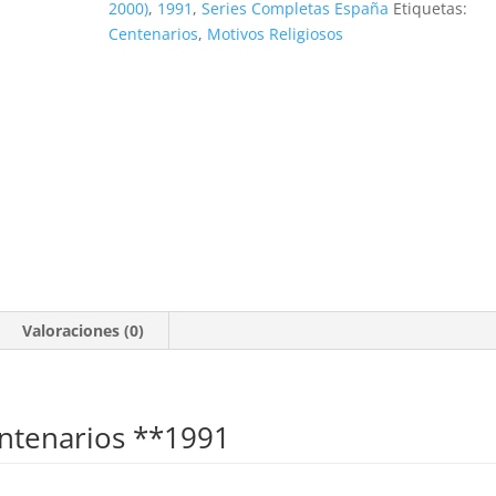
2000)
,
1991
,
Series Completas España
Etiquetas:
4
Centenarios
,
Motivos Religiosos
valores
**1991
cantidad
Valoraciones (0)
entenarios **1991