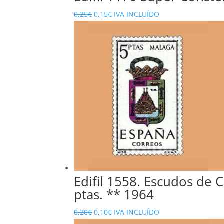
El
El
0,25
€
0,15
€
IVA INCLUÍDO
precio
precio
original
actual
era:
es:
0,25€.
0,15€.
Edifil 1558. Escudos de C
ptas. ** 1964
El
El
0,20
€
0,10
€
IVA INCLUÍDO