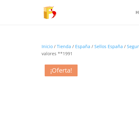
H
Inicio
/
Tienda
/
España
/
Sellos España
/
Segun
valores **1991
¡Oferta!
¡Oferta!
¡Oferta!
¡Oferta!