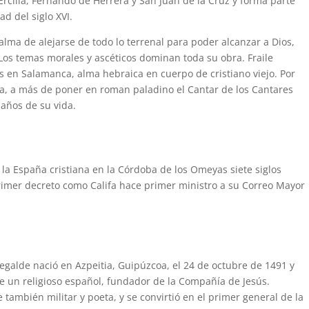
Ercilla, Fernando de Herrera y San Juan de la Cruz y forma parte
ad del siglo XVI.
alma de alejarse de todo lo terrenal para poder alcanzar a Dios,
 Los temas morales y ascéticos dominan toda su obra. Fraile
s en Salamanca, alma hebraica en cuerpo de cristiano viejo. Por
ata, a más de poner en roman paladino el Cantar de los Cantares
 años de su vida.
la España cristiana en la Córdoba de los Omeyas siete siglos
primer decreto como Califa hace primer ministro a su Correo Mayor
Regalde nació en Azpeitia, Guipúzcoa, el 24 de octubre de 1491 y
Fue un religioso español, fundador de la Compañía de Jesús.
e también militar y poeta, y se convirtió en el primer general de la