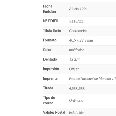
Fecha
6 junio 1991
Emisión
Nº EDIFIL
3118/21
Título Serie
Centenarios
Formato
40,9 x 28,8 mm
Color
multicolor
Dentado
13 3/4
Impresión
Offset
Imprenta
Fábrica Nacional de Moneda y 
Tirada
4.000.000
Tipo de
Ordinario
correo
Validez Postal
indefinida