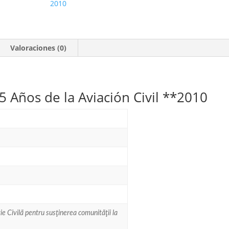
2010
Años
de
la
Aviación
Valoraciones (0)
Civil,
ICAO.
**2010
 Años de la Aviación Civil **2010
cantidad
e Civilã pentru susţinerea comunitãţii la