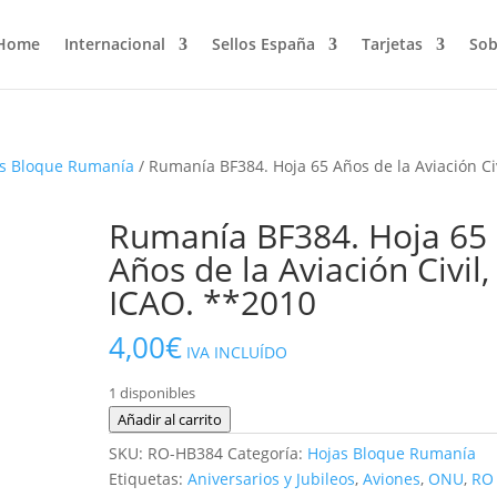
Home
Internacional
Sellos España
Tarjetas
Sob
s Bloque Rumanía
/ Rumanía BF384. Hoja 65 Años de la Aviación Civ
Rumanía BF384. Hoja 65
Años de la Aviación Civil,
ICAO. **2010
4,00
€
IVA INCLUÍDO
1 disponibles
Rumanía
Añadir al carrito
BF384.
SKU:
RO-HB384
Categoría:
Hojas Bloque Rumanía
Hoja
Etiquetas:
Aniversarios y Jubileos
,
Aviones
,
ONU
,
RO
65