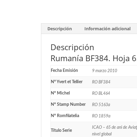
Descripción
Información adicional
Descripción
Rumanía BF384. Hoja 65
Fecha Emisión
9 marzo 2010
Nº Yvert et Tellier
RO BF384
Nº Michel
RO BL464
Nº Stamp Number
RO 5163a
Nº Romfilatelia
RO 1859a
ICAO – 65 de ani de Aviaţi
Título Serie
nivel global