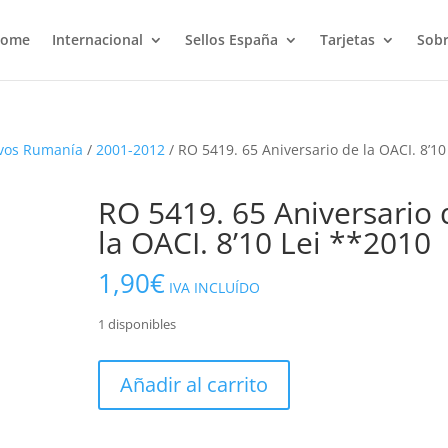
ome
Internacional
Sellos España
Tarjetas
Sobr
vos Rumanía
/
2001-2012
/ RO 5419. 65 Aniversario de la OACI. 8’10
RO 5419. 65 Aniversario 
la OACI. 8’10 Lei **2010
1,90
€
IVA INCLUÍDO
1 disponibles
RO
Añadir al carrito
5419.
65
Aniversario