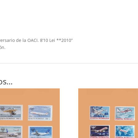
ersario de la OACI. 8’10 Lei **2010”
ón.
os…