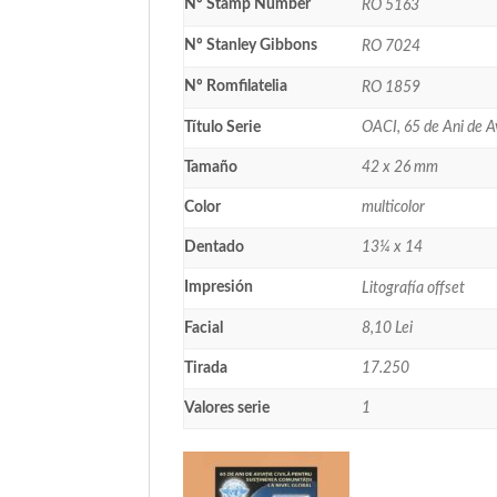
Nº Stamp Number
RO 5163
Nº Stanley Gibbons
RO 7024
Nº Romfilatelia
RO 1859
Título Serie
OACI, 65 de Ani de Av
Tamaño
42 x 26 mm
Color
multicolor
Dentado
13¼ x 14
Impresión
Litografía offset
Facial
8,10 Lei
Tirada
17.250
Valores serie
1