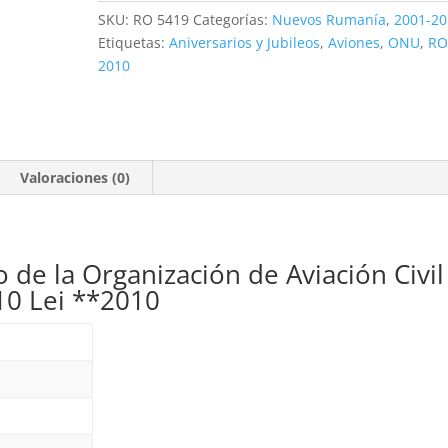
de
SKU:
RO 5419
Categorías:
Nuevos Rumanía
,
2001-20
la
Etiquetas:
Aniversarios y Jubileos
,
Aviones
,
ONU
,
R
OACI.
2010
8'10
Lei
**2010
cantidad
Valoraciones (0)
 de la Organización de Aviación Civil
’10 Lei **2010