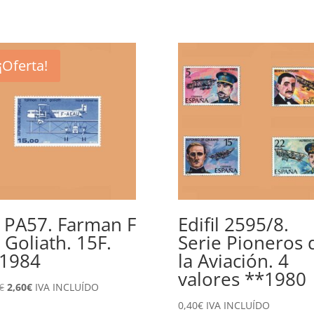
¡Oferta!
 PA57. Farman F
Edifil 2595/8.
 Goliath. 15F.
Serie Pioneros 
1984
la Aviación. 4
valores **1980
El
El
€
2,60
€
IVA INCLUÍDO
precio
precio
0,40
€
IVA INCLUÍDO