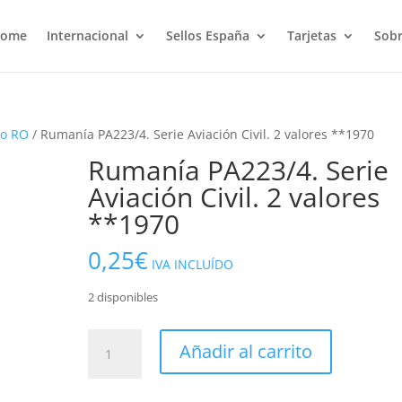
ome
Internacional
Sellos España
Tarjetas
Sobr
eo RO
/ Rumanía PA223/4. Serie Aviación Civil. 2 valores **1970
Rumanía PA223/4. Serie
Aviación Civil. 2 valores
**1970
0,25
€
IVA INCLUÍDO
2 disponibles
Rumanía
Añadir al carrito
PA223/4.
Serie
Aviación