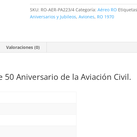
Civil.
SKU:
RO-AER-PA223/4
Categoría:
Aéreo RO
Etiquetas
2
Aniversarios y Jubileos
,
Aviones
,
RO 1970
valores
**1970
cantidad
Valoraciones (0)
50 Aniversario de la Aviación Civil.