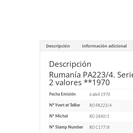
Descripción
Información adicional
Descripción
Rumanía PA223/4. Serie 
2 valores **1970
Fecha Emisión
6 abril 1970
Nº Yvert et Tellier
RO PA223/4
Nº Michel
RO 2840/1
Nº Stamp Number
RO C177/8