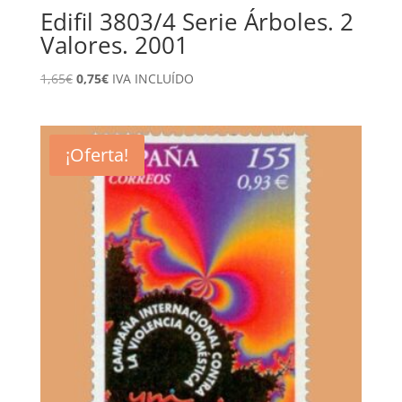
Edifil 3803/4 Serie Árboles. 2
Valores. 2001
El
El
1,65
€
0,75
€
IVA INCLUÍDO
precio
precio
original
actual
era:
es:
¡Oferta!
1,65€.
0,75€.