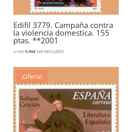
Edifil 3779. Campaña contra
la violencia domestica. 155
ptas. **2001
El
El
2,15
€
0,90
€
IVA INCLUÍDO
precio
precio
original
actual
era:
es:
¡Oferta!
2,15€.
0,90€.