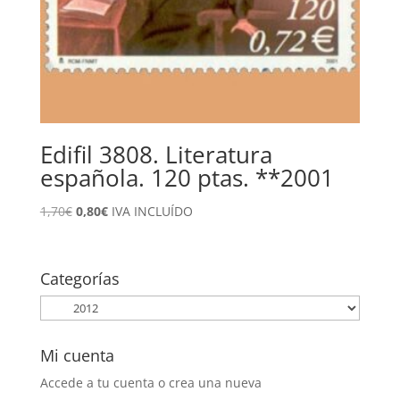
Edifil 3808. Literatura
española. 120 ptas. **2001
El
El
1,70
€
0,80
€
IVA INCLUÍDO
precio
precio
original
actual
era:
es:
Categorías
1,70€.
0,80€.
Mi cuenta
Accede a tu cuenta o crea una nueva