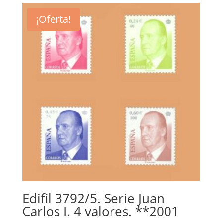
era:
es:
¡Oferta!
1,70€.
0,80€.
Edifil 3792/5. Serie Juan
Carlos I. 4 valores. **2001