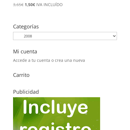
El
El
3,65
€
1,50
€
IVA INCLUÍDO
precio
precio
original
actual
era:
es:
Categorías
3,65€.
1,50€.
Mi cuenta
Accede a tu cuenta o crea una nueva
Carrito
Publicidad