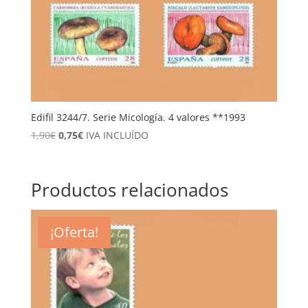
Edifil 3244/7. Serie Micología. 4 valores **1993
El
El
1,90
€
0,75
€
IVA INCLUÍDO
precio
precio
original
actual
era:
es:
Productos relacionados
1,90€.
0,75€.
¡Oferta!