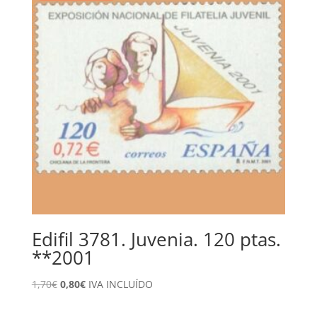
Edifil 3781. Juvenia. 120 ptas.
**2001
El
El
1,70
€
0,80
€
IVA INCLUÍDO
precio
precio
original
actual