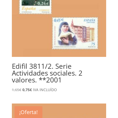
Edifil 3811/2. Serie
Actividades sociales. 2
valores. **2001
El
El
1,65
€
0,75
€
IVA INCLUÍDO
precio
precio
original
actual
era:
es:
¡Oferta!
1,65€.
0,75€.