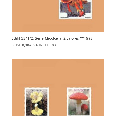
Edifil 3341/2. Serie Micología. 2 valores **1995
El
El
0,95
€
0,30
€
IVA INCLUÍDO
precio
precio
original
actual
era:
es:
0,95€.
0,30€.