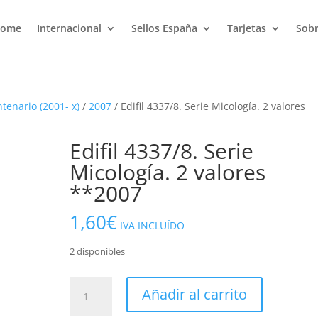
ome
Internacional
Sellos España
Tarjetas
Sobr
ntenario (2001- x)
/
2007
/ Edifil 4337/8. Serie Micología. 2 valores
Edifil 4337/8. Serie
Micología. 2 valores
**2007
1,60
€
IVA INCLUÍDO
2 disponibles
Edifil
Añadir al carrito
4337/8.
Serie