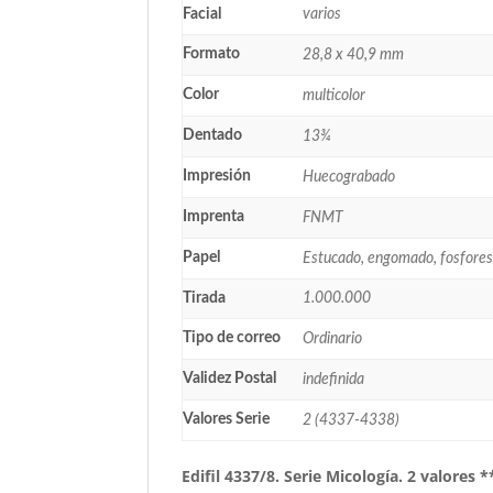
Facial
varios
Formato
28,8 x 40,9 mm
Color
multicolor
Dentado
13¾
Impresión
Huecograbado
Imprenta
FNMT
Papel
Estucado, engomado, fosfore
Tirada
1.000.000
Tipo de correo
Ordinario
Validez Postal
indefinida
Valores Serie
2 (4337-4338)
Edifil 4337/8. Serie Micología. 2 valores 