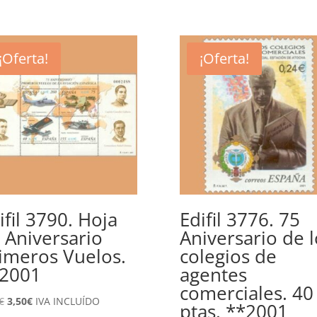
era:
es:
era:
es:
1,90€.
0,75€.
1,80€.
0,80€.
¡Oferta!
¡Oferta!
ifil 3790. Hoja
Edifil 3776. 75
 Aniversario
Aniversario de l
imeros Vuelos.
colegios de
2001
agentes
comerciales. 40
El
El
€
3,50
€
IVA INCLUÍDO
ptas. **2001
precio
precio