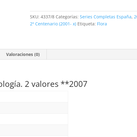
Micología.
2
SKU:
4337/8
Categorías:
Series Completas España
,
2
valores
2º Centenario (2001- x)
Etiqueta:
Flora
**2007
cantidad
Valoraciones (0)
cología. 2 valores **2007