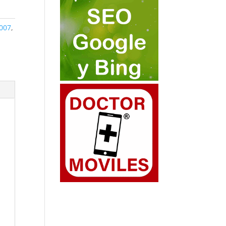
007
,