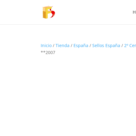
H
Inicio
/
Tienda
/
España
/
Sellos España
/
2º Ce
**2007