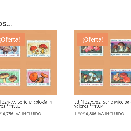
os…
¡Oferta!
¡Oferta!
il 3244/7. Serie Micología. 4
Edifil 3279/82. Serie Micologí
res **1993
valores **1994
El
El
El
El
€
0,75
€
IVA INCLUÍDO
1,80
€
0,80
€
IVA INCLUÍDO
precio
precio
precio
precio
original
actual
original
actual