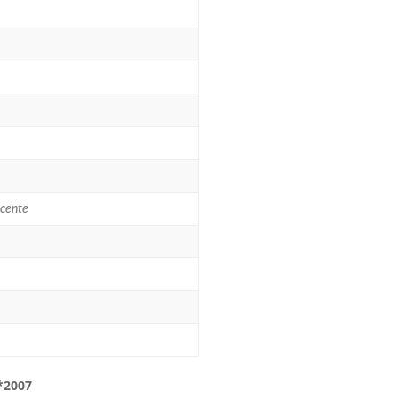
scente
**2007