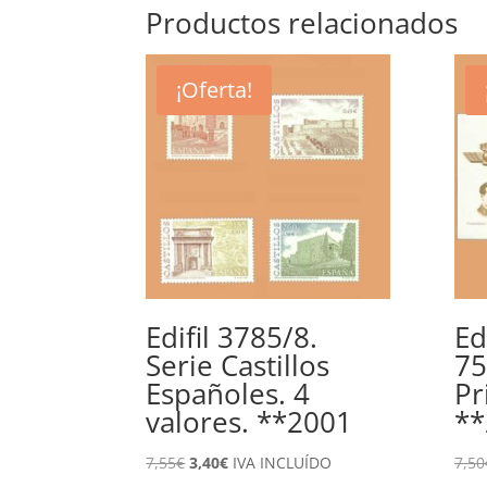
era:
es:
Productos relacionados
0,95€.
0,30€.
¡Oferta!
Edifil 3785/8.
Ed
Serie Castillos
75
Españoles. 4
Pr
valores. **2001
**
El
El
7,55
€
3,40
€
IVA INCLUÍDO
7,50
precio
precio