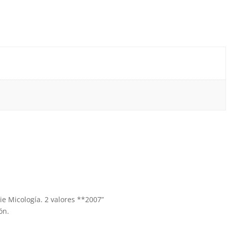
rie Micología. 2 valores **2007”
ón.