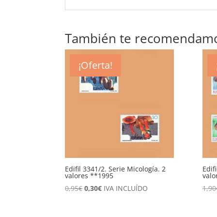
También te recomendam
¡Oferta!
Edifil 3341/2. Serie Micología. 2
Edif
valores **1995
valo
El
El
0,95
€
0,30
€
IVA INCLUÍDO
1,90
precio
precio
original
actual