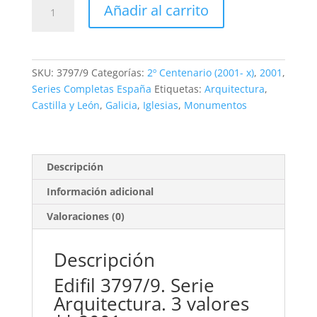
3,80€.
1,75€.
Edifil
Añadir al carrito
3797/9.
Serie
Arquitectura.
3
SKU:
3797/9
Categorías:
2º Centenario (2001- x)
,
2001
,
valores.
Series Completas España
Etiquetas:
Arquitectura
,
**2001
Castilla y León
,
Galicia
,
Iglesias
,
Monumentos
cantidad
Descripción
Información adicional
Valoraciones (0)
Descripción
Edifil 3797/9. Serie
Arquitectura. 3 valores