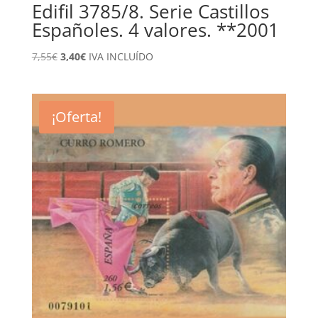
Edifil 3785/8. Serie Castillos
Españoles. 4 valores. **2001
El
El
7,55
€
3,40
€
IVA INCLUÍDO
precio
precio
original
actual
era:
es:
¡Oferta!
7,55€.
3,40€.