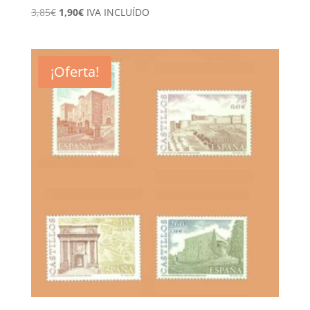
El
El
3,85
€
1,90
€
IVA INCLUÍDO
precio
precio
original
actual
era:
es:
¡Oferta!
3,85€.
1,90€.