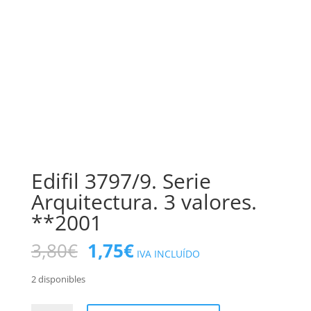
Edifil 3797/9. Serie
Arquitectura. 3 valores.
**2001
El
El
3,80
€
1,75
€
IVA INCLUÍDO
precio
precio
original
actual
2 disponibles
era:
es: