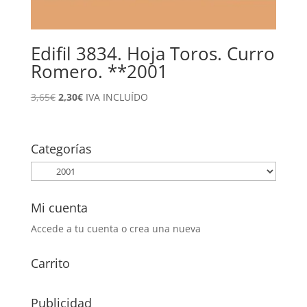
Edifil 3834. Hoja Toros. Curro
Romero. **2001
El
El
3,65
€
2,30
€
IVA INCLUÍDO
precio
precio
original
actual
era:
es:
Categorías
3,65€.
2,30€.
Mi cuenta
Accede a tu cuenta o crea una nueva
Carrito
Publicidad