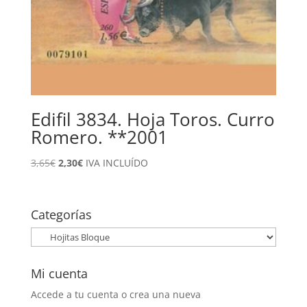
Edifil 3834. Hoja Toros. Curro
Romero. **2001
El
El
3,65
€
2,30
€
IVA INCLUÍDO
precio
precio
original
actual
era:
es:
Categorías
3,65€.
2,30€.
Mi cuenta
Accede a tu cuenta o crea una nueva