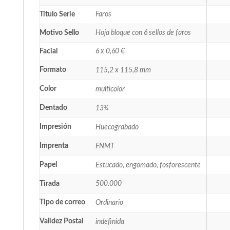
Título Serie
Faros
Motivo Sello
Hoja bloque con 6 sellos de faros
Facial
6 x 0,60 €
Formato
115,2 x 115,8 mm
Color
multicolor
Dentado
13¾
Impresión
Huecograbado
Imprenta
FNMT
Papel
Estucado, engomado, fosforescente
Tirada
500.000
Tipo de correo
Ordinario
Validez Postal
indefinida