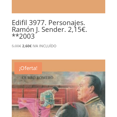
Edifil 3977. Personajes.
Ramón J. Sender. 2,15€.
**2003
El
El
5,00
€
2,60
€
IVA INCLUÍDO
precio
precio
original
actual
era:
es:
¡Oferta!
5,00€.
2,60€.