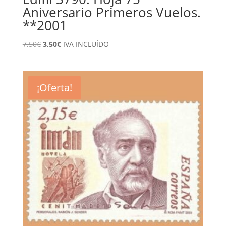
Aniversario Primeros Vuelos.
**2001
El
El
7,50
€
3,50
€
IVA INCLUÍDO
precio
precio
original
actual
era:
es:
¡Oferta!
7,50€.
3,50€.