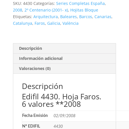
6
SKU:
4430
Categorías:
Series Completas España
,
valores
2008
,
2º Centenario (2001- x)
,
Hojitas Bloque
**2008
Etiquetas:
Arquitectura
,
Baleares
,
Barcos
,
Canarias
,
cantidad
Catalunya
,
Faros
,
Galicia
,
València
Descripción
Información adicional
Valoraciones (0)
Descripción
Edifil 4430. Hoja Faros.
6 valores **2008
Fecha Emisión
02/09/2008
Nº EDIFIL
4430