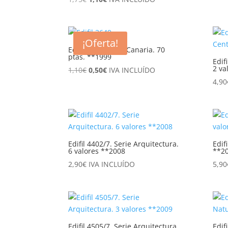
precio
precio
original
actual
era:
es:
¡Oferta!
1,75€.
1,10€.
Edifil 3649. Gran Canaria. 70
ptas. **1999
Edif
2 va
El
El
1,10
€
0,50
€
IVA INCLUÍDO
precio
precio
4,90
original
actual
era:
es:
1,10€.
0,50€.
Edifil 4402/7. Serie Arquitectura.
Edif
6 valores **2008
**2
2,90
€
IVA INCLUÍDO
5,90
Edifil 4505/7. Serie Arquitectura.
Edif