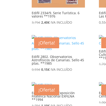
Edifil 2334/9. Serie Turística. 6
Edif
valores **1976
Las 
El
El
3,75
€
2,40
€
IVA INCLUÍDO
0,55
precio
precio
original
actual
era:
es:
¡Oferta!
3,75€.
2,40€.
Edif
Cult
Edifil 2802. Observatorios
**1
Astrofísicos de Canarias. Sello 45
ptas. **1985
1,70
El
El
0,55
€
0,15
€
IVA INCLUÍDO
precio
precio
original
actual
era:
es:
¡Oferta!
0,55€.
0,15€.
Edifil 3313. Hoja Exposición
Edif
Filatélica Nacional EXFILNA
Cent
**1994
1,90
El
El
1,75
€
1,10
€
IVA INCLUÍDO