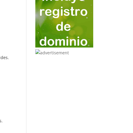
ides.
s.