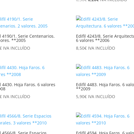
precio
precio
precio
precio
original
actual
original
actual
era:
es:
era:
es:
1,90€.
1,00€.
0,50€.
0,20€.
il 4190/1. Serie Centenarios.
Edifil 4243/8. Serie Arquitect
lores. **2005
6 valores **2006
€
IVA INCLUÍDO
8,50
€
IVA INCLUÍDO
il 4430. Hoja Faros. 6 valores
Edifil 4483. Hoja Faros. 6 val
008
**2009
€
IVA INCLUÍDO
5,90
€
IVA INCLUÍDO
il 4566/8. Serie Espacios
Edifil 4594. Hoja Faros. 6 val