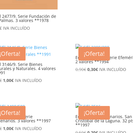
il 2477/9. Serie Fundación de
Palmas. 3 valores **1978
€
IVA INCLUÍDO
¡Oferta!
¡Oferta!
Edifil 3299/300. Serie Efemér
2 valores **1994
il 3146/9. Serie Bienes
urales y Naturales. 4 valores
El
El
0,90
€
0,30
€
IVA INCLUÍDO
991
precio
precio
El
El
€
1,00
€
IVA INCLUÍDO
original
actual
precio
precio
era:
es:
original
actual
0,90€.
0,30€.
era:
es:
1,70€.
1,00€.
¡Oferta!
¡Oferta!
il 3498/500. Serie
Edifil 3516. Centenarios. San
enarios. 3 valores **1997
Cristobal de la Laguna. 32 pt
**1997
El
El
€
1,00
€
IVA INCLUÍDO
El
El
0,50
€
0,20
€
IVA INCLUÍDO