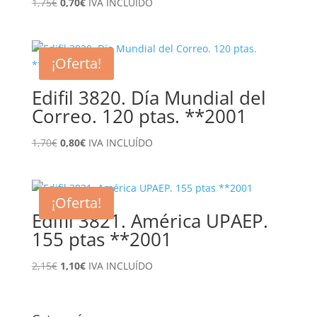
El
El
1,75
€
0,70
€
IVA INCLUÍDO
precio
precio
original
actual
era:
es:
¡Oferta!
1,75€.
0,70€.
Edifil 3820. Día Mundial del
Correo. 120 ptas. **2001
El
El
1,70
€
0,80
€
IVA INCLUÍDO
precio
precio
original
actual
era:
es:
¡Oferta!
1,70€.
0,80€.
Edifil 3821. América UPAEP.
155 ptas **2001
El
El
2,15
€
1,10
€
IVA INCLUÍDO
precio
precio
original
actual
era:
es: