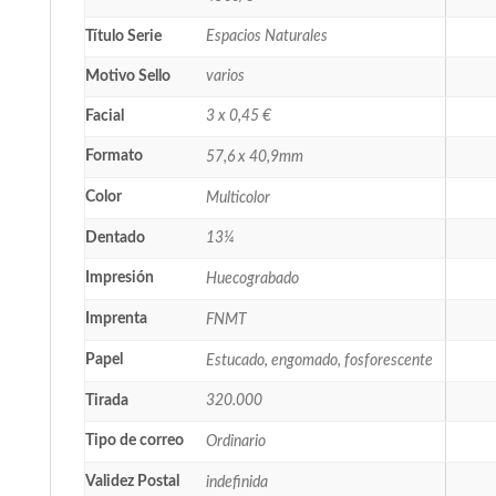
Título Serie
Espacios Naturales
Motivo Sello
varios
Facial
3 x 0,45 €
Formato
57,6 x 40,9mm
Color
Multicolor
Dentado
13¼
Impresión
Huecograbado
Imprenta
FNMT
Papel
Estucado, engomado, fosforescente
Tirada
320.000
Tipo de correo
Ordinario
Validez Postal
indefinida