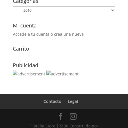
Categorías
2,15€.
1,10€.
Mi cuenta
Accede a tu cuenta o crea una nueva
Carrito
Publicidad
Contacto
Legal
Filatelia.Store | Sitio Construido por