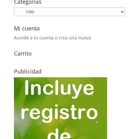
Categorías
0,20€.
0,10€.
Mi cuenta
Accede a tu cuenta o crea una nueva
Carrito
Publicidad