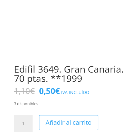
Edifil 3649. Gran Canaria.
70 ptas. **1999
El
El
1,10
€
0,50
€
IVA INCLUÍDO
precio
precio
original
actual
3 disponibles
era:
es:
1,10€.
0,50€.
Edifil
Añadir al carrito
3649.
Gran