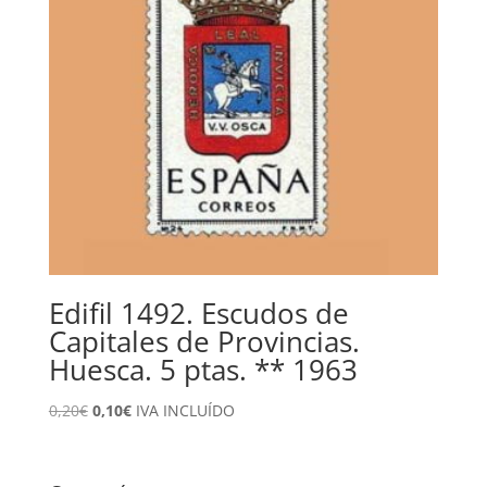
Edifil 1492. Escudos de
Capitales de Provincias.
Huesca. 5 ptas. ** 1963
El
El
0,20
€
0,10
€
IVA INCLUÍDO
precio
precio
original
actual
era:
es: