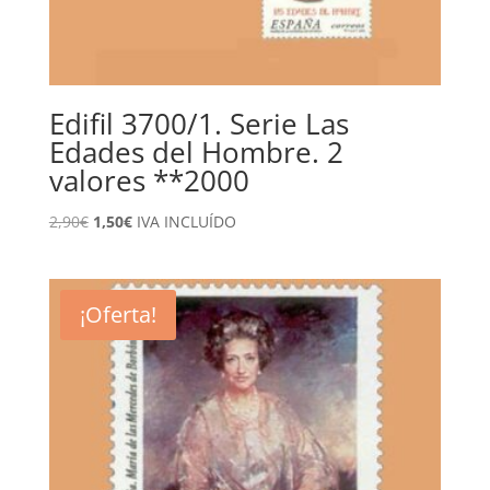
Edifil 3700/1. Serie Las
Edades del Hombre. 2
valores **2000
El
El
2,90
€
1,50
€
IVA INCLUÍDO
precio
precio
original
actual
era:
es:
¡Oferta!
2,90€.
1,50€.