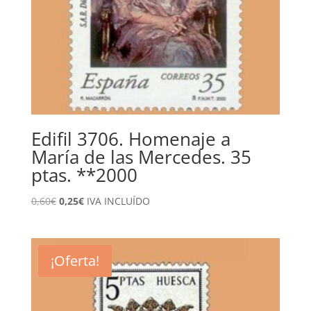
Edifil 3706. Homenaje a
María de las Mercedes. 35
ptas. **2000
El
El
0,60
€
0,25
€
IVA INCLUÍDO
precio
precio
original
actual
era:
es:
¡Oferta!
0,60€.
0,25€.