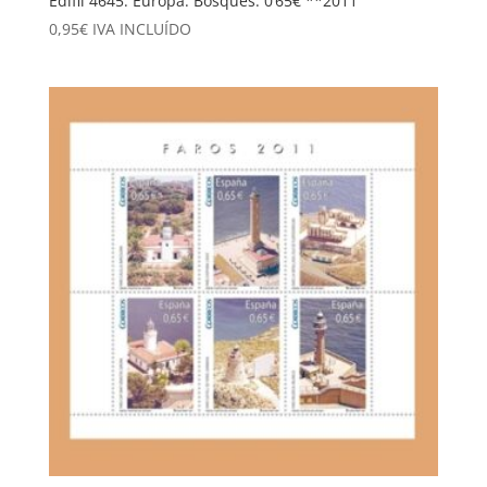
Edifil 4645. Europa. Bosques. 0’65€ **2011
0,95
€
IVA INCLUÍDO