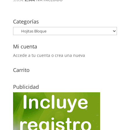
precio
precio
original
actual
era:
es:
Categorías
3,65€.
2,30€.
Mi cuenta
Accede a tu cuenta o crea una nueva
Carrito
Publicidad