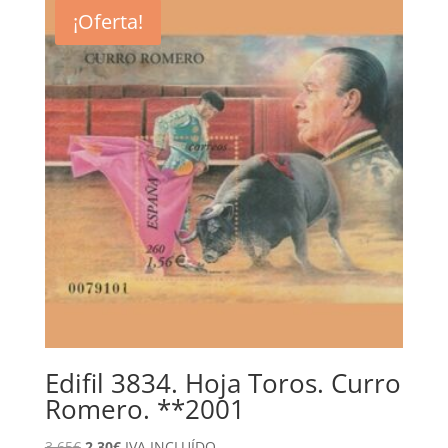
era:
es:
¡Oferta!
7,55€.
3,40€.
Edifil 3834. Hoja Toros. Curro
Romero. **2001
El
El
3,65
€
2,30
€
IVA INCLUÍDO