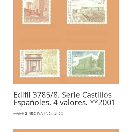
Edifil 3785/8. Serie Castillos
Españoles. 4 valores. **2001
El
El
7,55
€
3,40
€
IVA INCLUÍDO
precio
precio
original
actual