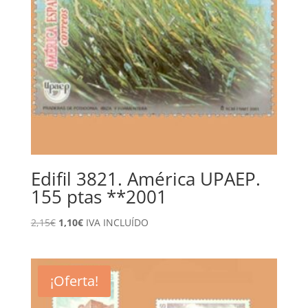
Edifil 3821. América UPAEP.
155 ptas **2001
El
El
2,15
€
1,10
€
IVA INCLUÍDO
precio
precio
original
actual
era:
es:
¡Oferta!
2,15€.
1,10€.