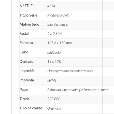
Nº EDIFIL
4674
Título Serie
Moda española
Motivo Sello
Elio Berhanyer
Facial
4 x 0,80 €
Formato
105,6 x 150 mm
Color
multicolor
Dentado
13 x 12¾
Impresión
Huecograbado con microrelieve
Imprenta
FNMT
Papel
Estucado, engomado, fosforescente, mate
Tirada
280.000
Tipo de correo
Ordinario