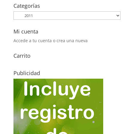
era:
es:
Categorías
1,05€.
0,40€.
Mi cuenta
Accede a tu cuenta o crea una nueva
Carrito
Publicidad