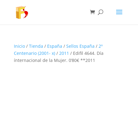
Inicio
/
Tienda
/
España
/
Sellos España
/
2º
Centenario (2001- x)
/
2011
/ Edifil 4644. Día
ínternacional de la Mujer. 0’80€ **2011