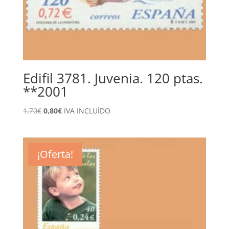
Edifil 3781. Juvenia. 120 ptas.
**2001
El
El
1,70
€
0,80
€
IVA INCLUÍDO
precio
precio
original
actual
era:
es:
¡Oferta!
1,70€.
0,80€.