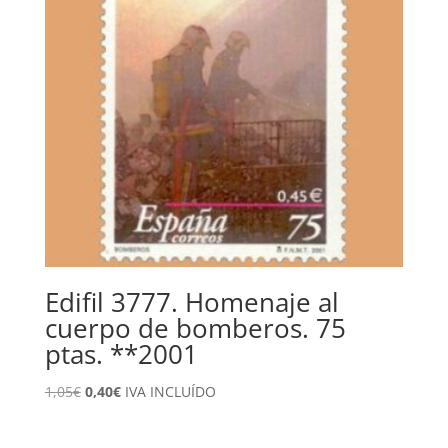
Edifil 3777. Homenaje al
cuerpo de bomberos. 75
ptas. **2001
El
El
1,05
€
0,40
€
IVA INCLUÍDO
precio
precio
original
actual