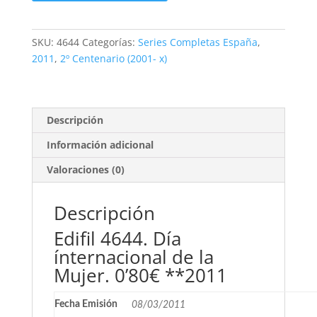
Día
ínternacional
de
SKU:
4644
Categorías:
Series Completas España
,
la
2011
,
2º Centenario (2001- x)
Mujer.
0'80€
**2011
cantidad
Descripción
Información adicional
Valoraciones (0)
Descripción
Edifil 4644. Día
ínternacional de la
Mujer. 0’80€ **2011
Fecha Emisión
08/03/2011