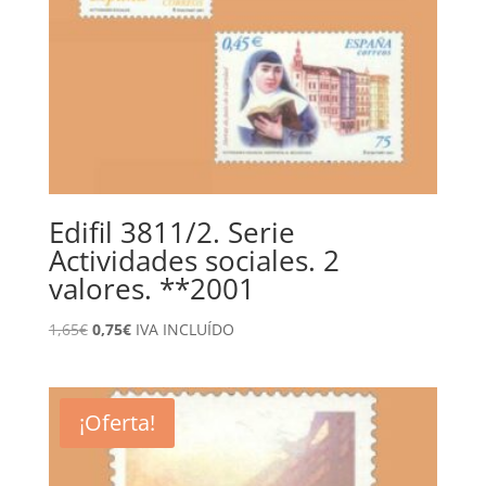
Edifil 3811/2. Serie
Actividades sociales. 2
valores. **2001
El
El
1,65
€
0,75
€
IVA INCLUÍDO
precio
precio
original
actual
era:
es:
¡Oferta!
1,65€.
0,75€.