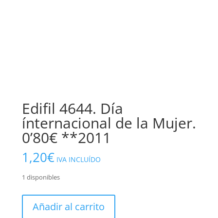
Edifil 4644. Día
ínternacional de la Mujer.
0’80€ **2011
1,20
€
IVA INCLUÍDO
1 disponibles
Edifil
Añadir al carrito
4644.