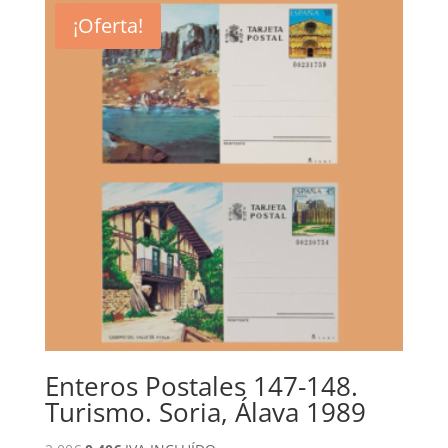
era:
es:
¡Oferta!
2,00€.
0,50€.
Enteros Postales 147-148.
Turismo. Soria, Álava 1989