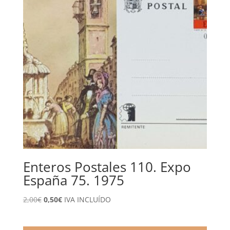
Enteros Postales 110. Expo
España 75. 1975
El
El
2,00
€
0,50
€
IVA INCLUÍDO
precio
precio
original
actual