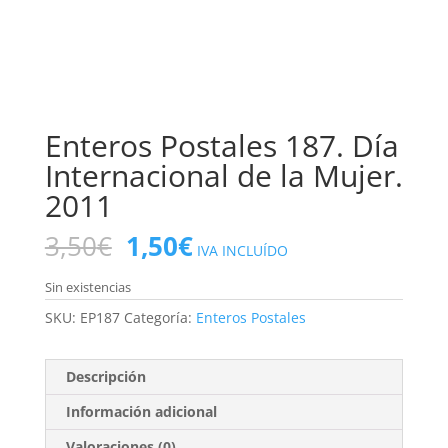
Enteros Postales 187. Día
Internacional de la Mujer.
2011
El
El
3,50
€
1,50
€
IVA INCLUÍDO
precio
precio
original
actual
Sin existencias
era:
es:
SKU:
EP187
Categoría:
Enteros Postales
3,50€.
1,50€.
Descripción
Información adicional
Valoraciones (0)