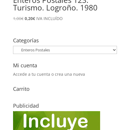
Turismo. Logroño. 1980
El
El
1,00
€
0,20
€
IVA INCLUÍDO
precio
precio
original
actual
era:
es:
Categorías
1,00€.
0,20€.
Mi cuenta
Accede a tu cuenta o crea una nueva
Carrito
Publicidad