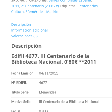
SKU:
4677
Categorías:
Series Completas España
,
Nacional.
2011
,
2º Centenario (2001- x)
Etiquetas:
Centenarios
,
0'80€
Cultura
,
Efemérides
,
Madrid
**2011
cantidad
Descripción
Información adicional
Valoraciones (0)
Descripción
Edifil 4677. III Centenario de la
Biblioteca Nacional. 0’80€ **2011
Fecha Emisión
04/11/2011
Nº EDIFIL
4677
Título Serie
Efemérides
Motivo Sello
III Centenario de la Biblioteca Nacional
Facial
0,80 €