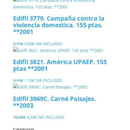
Edifil 3779. Campaña contra la
violencia domestica. 155 ptas.
**2001
El
El
2,15
€
0,90
€
IVA INCLUÍDO
precio
precio
original
actual
Edifil 3821. América UPAEP. 155
era:
es:
ptas **2001
2,15€.
0,90€.
El
El
2,15
€
1,10
€
IVA INCLUÍDO
precio
precio
original
actual
Edifil 3969C. Carné Paisajes.
era:
es:
**2003
2,15€.
1,10€.
El
El
10,00
€
4,50
€
IVA INCLUÍDO
precio
precio
Categorías