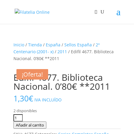
Inicio
/
Tienda
/
España
/
Sellos España
/
2º
Centenario (2001- x)
/
2011
/ Edifil 4677. Biblioteca
Nacional. 0’80€ **2011
¡Oferta!
¡Oferta!
¡Oferta!
Edifil 4677. Biblioteca
Nacional. 0’80€ **2011
1,30
€
IVA INCLUÍDO
2 disponibles
Edifil
4677.
Añadir al carrito
Biblioteca