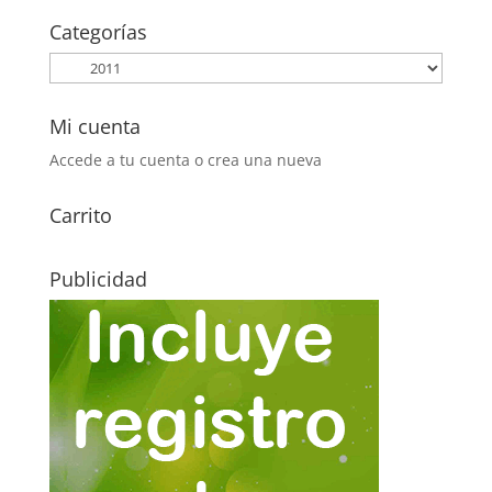
era:
es:
Categorías
1,65€.
0,75€.
Mi cuenta
Accede a tu cuenta o crea una nueva
Carrito
Publicidad