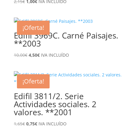
El
El
2,15
€
1,00
€
IVA INCLUÍDO
precio
precio
original
actual
era:
es:
¡Oferta!
2,15€.
1,00€.
Edifil 3969C. Carné Paisajes.
**2003
El
El
10,00
€
4,50
€
IVA INCLUÍDO
precio
precio
original
actual
era:
es:
¡Oferta!
10,00€.
4,50€.
Edifil 3811/2. Serie
Actividades sociales. 2
valores. **2001
El
El
1,65
€
0,75
€
IVA INCLUÍDO
precio
precio
original
actual