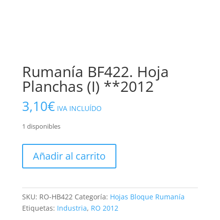
Rumanía BF422. Hoja
Planchas (I) **2012
3,10
€
IVA INCLUÍDO
1 disponibles
Rumanía
Añadir al carrito
BF422.
Hoja
Planchas
(I)
SKU:
RO-HB422
Categoría:
Hojas Bloque Rumanía
**2012
Etiquetas:
Industria
,
RO 2012
cantidad