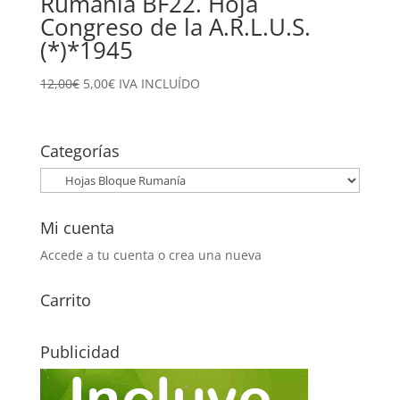
Rumanía BF22. Hoja
Congreso de la A.R.L.U.S.
(*)*1945
El
El
12,00
€
5,00
€
IVA INCLUÍDO
precio
precio
original
actual
era:
es:
Categorías
12,00€.
5,00€.
Mi cuenta
Accede a tu cuenta o crea una nueva
Carrito
Publicidad