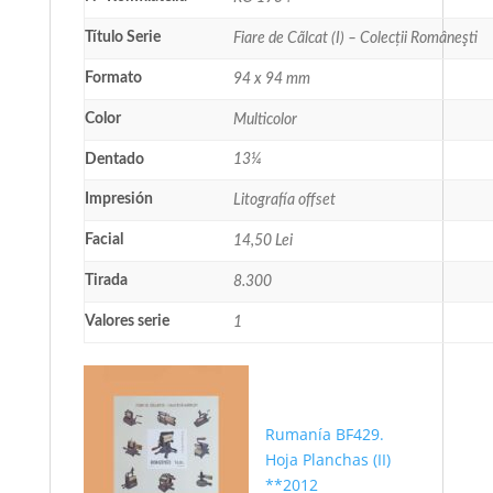
Título Serie
Fiare de Cãlcat (I) – Colecții Româneşti
Formato
94 x 94 mm
Color
Multicolor
Dentado
13¼
Impresión
Litografía offset
Facial
14,50 Lei
Tirada
8.300
Valores serie
1
Rumanía BF429.
Hoja Planchas (II)
**2012