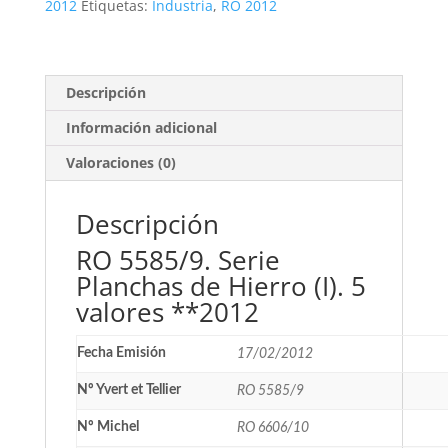
Hierro
2012
Etiquetas:
Industria
,
RO 2012
(I).
5
valores
**2012
Descripción
cantidad
Información adicional
Valoraciones (0)
Descripción
RO 5585/9. Serie
Planchas de Hierro (I). 5
valores **2012
Fecha Emisión
17/02/2012
Nº Yvert et Tellier
RO 5585/9
Nº Michel
RO 6606/10