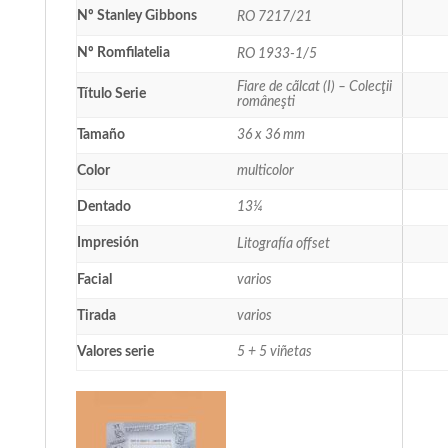
Nº Stanley Gibbons
RO 7217/21
Nº Romfilatelia
RO 1933-1/5
Fiare de cãlcat (I) – Colecţii
Título Serie
româneşti
Tamaño
36 x 36 mm
Color
multicolor
Dentado
13¼
Impresión
Litografía offset
Facial
varios
Tirada
varios
Valores serie
5 + 5 viñetas