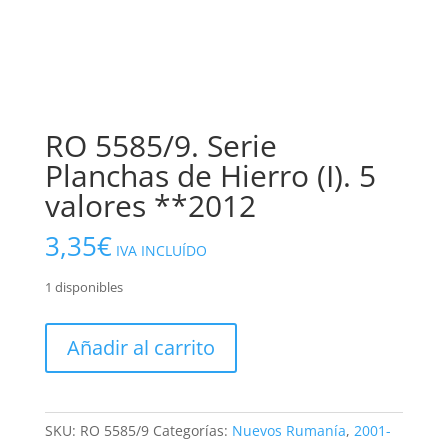
RO 5585/9. Serie
Planchas de Hierro (I). 5
valores **2012
3,35
€
IVA INCLUÍDO
1 disponibles
RO
Añadir al carrito
5585/9.
Serie
Planchas
de
SKU:
RO 5585/9
Categorías:
Nuevos Rumanía
,
2001-