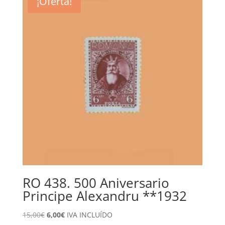
¡Oferta!
RO 438. 500 Aniversario
Principe Alexandru **1932
El
El
15,00
€
6,00
€
IVA INCLUÍDO