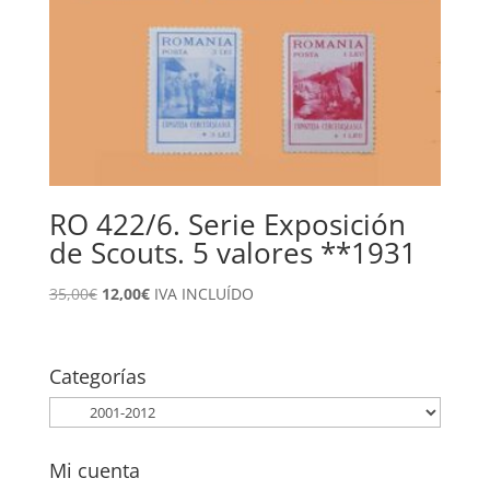
RO 422/6. Serie Exposición
de Scouts. 5 valores **1931
El
El
35,00
€
12,00
€
IVA INCLUÍDO
precio
precio
original
actual
era:
es:
Categorías
35,00€.
12,00€.
Mi cuenta