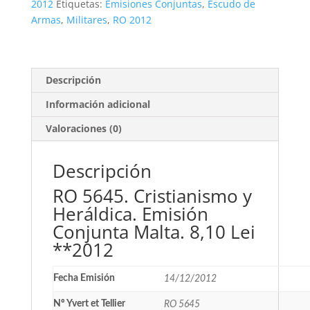
8,10
2012
Etiquetas:
Emisiones Conjuntas
,
Escudo de
Lei
Armas
,
Militares
,
RO 2012
**2012
cantidad
Descripción
Información adicional
Valoraciones (0)
Descripción
RO 5645. Cristianismo y
Heráldica. Emisión
Conjunta Malta. 8,10 Lei
**2012
Fecha Emisión
14/12/2012
Nº Yvert et Tellier
RO 5645