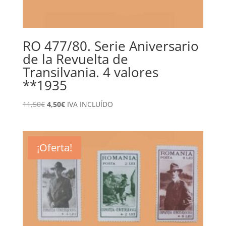
RO 477/80. Serie Aniversario
de la Revuelta de
Transilvania. 4 valores
**1935
El
El
11,50
€
4,50
€
IVA INCLUÍDO
precio
precio
original
actual
era:
es:
¡Oferta!
11,50€.
4,50€.