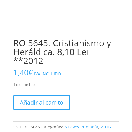
RO 5645. Cristianismo y
Heráldica. 8,10 Lei
**2012
1,40
€
IVA INCLUÍDO
1 disponibles
RO
Añadir al carrito
5645.
Cristianismo
y
Heráldica.
SKU:
RO 5645
Categorías:
Nuevos Rumanía
,
2001-