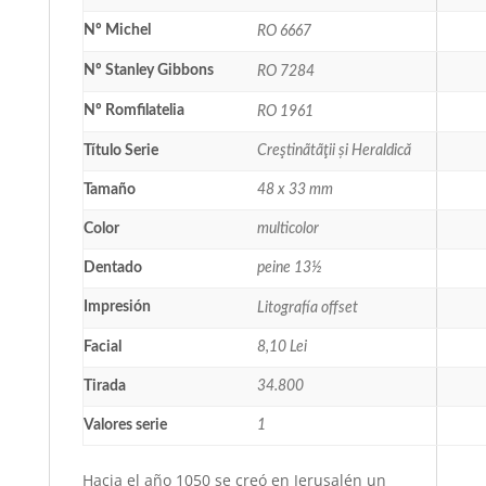
Nº Michel
RO 6667
Nº Stanley Gibbons
RO 7284
Nº Romfilatelia
RO 1961
Título Serie
Creştinãtãţii și Heraldică
Tamaño
48 x 33 mm
Color
multicolor
Dentado
peine 13½
Impresión
Litografía offset
Facial
8,10 Lei
Tirada
34.800
Valores serie
1
Hacia el año 1050 se creó en Jerusalén un