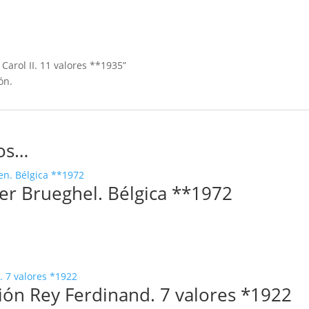
Carol II. 11 valores **1935”
ón.
os…
er Brueghel. Bélgica **1972
ión Rey Ferdinand. 7 valores *1922