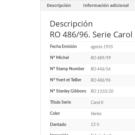
Descripción
Información adicional
Descripción
RO 486/96. Serie Carol 
Fecha Emisión
agosto 1935
Nº Michel
RO 489/99
Nº Stamp Number
RO 446/56
Nº Yvert et Tellier
RO 486/96
Nº Stanley Gibbons
RO 1310/20
Título Serie
Carol II
Color
Varios
Dentado
13 ½