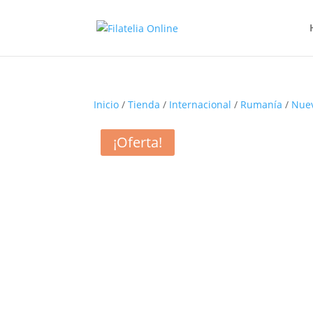
Inicio
/
Tienda
/
Internacional
/
Rumanía
/
Nue
¡Oferta!
¡Oferta!