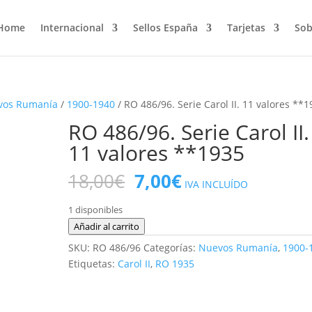
Home
Internacional
Sellos España
Tarjetas
Sob
vos Rumanía
/
1900-1940
/ RO 486/96. Serie Carol II. 11 valores **
RO 486/96. Serie Carol II.
11 valores **1935
El
El
18,00
€
7,00
€
IVA INCLUÍDO
precio
precio
original
actual
1 disponibles
era:
es:
RO
Añadir al carrito
18,00€.
7,00€.
486/96.
SKU:
RO 486/96
Categorías:
Nuevos Rumanía
,
1900-
Serie
Etiquetas:
Carol II
,
RO 1935
Carol
II.
11