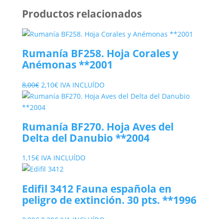
Productos relacionados
Rumanía BF258. Hoja Corales y
Anémonas **2001
El
El
8,00
€
2,10
€
IVA INCLUÍDO
precio
precio
original
actual
era:
es:
Rumanía BF270. Hoja Aves del
8,00€.
2,10€.
Delta del Danubio **2004
1,15
€
IVA INCLUÍDO
Edifil 3412 Fauna española en
peligro de extinción. 30 pts. **1996