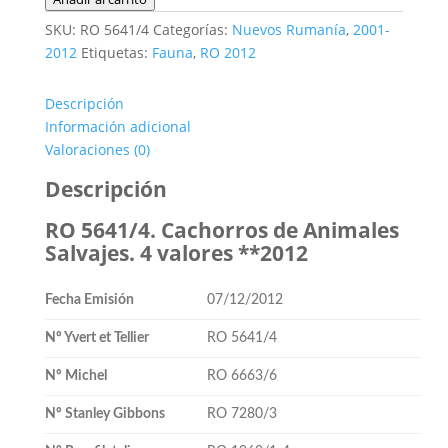
5641/4.
SKU:
RO 5641/4
Categorías:
Nuevos Rumanía
,
2001-
Cachorros
2012
Etiquetas:
Fauna
,
RO 2012
de
Animales
Descripción
Salvajes.
Información adicional
4
Valoraciones (0)
valores
**2012
Descripción
cantidad
RO 5641/4. Cachorros de Animales
Salvajes. 4 valores **2012
Fecha Emisión
07/12/2012
Nº Yvert et Tellier
RO 5641/4
Nº Michel
RO 6663/6
Nº Stanley Gibbons
RO 7280/3