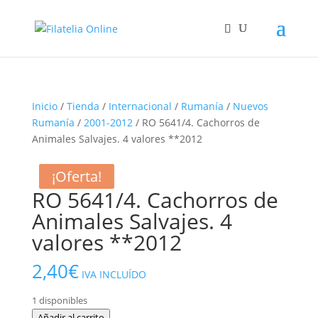
Inicio
/
Tienda
/
Internacional
/
Rumanía
/
Nuevos
Rumanía
/
2001-2012
/ RO 5641/4. Cachorros de
Animales Salvajes. 4 valores **2012
¡Oferta!
¡Oferta!
RO 5641/4. Cachorros de
Animales Salvajes. 4
valores **2012
2,40
€
IVA INCLUÍDO
1 disponibles
RO
Añadir al carrito