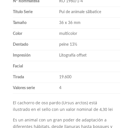
Nº Romfilatelia
RO 1960/1-4
Título Serie
Pui de animale sãlbatice
Tamaño
36 x 36 mm
Color
multicolor
Dentado
peine 13½
Impresión
Litografía offset
Facial
Tirada
19.600
Valores serie
4
El cachorro de oso pardo (Ursus arctos) está
ilustrado en el sello con un valor nominal de 4,30 lei
Es un animal con un gran poder de adaptación a
diferentes hábitats, desde llanuras hasta bosques y