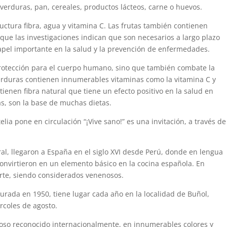
, verduras, pan, cereales, productos lácteos, carne o huevos.
uctura fibra, agua y vitamina C. Las frutas también contienen
, que las investigaciones indican que son necesarios a largo plazo
papel importante en la salud y la prevención de enfermedades.
protección para el cuerpo humano, sino que también combate la
erduras contienen innumerables vitaminas como la vitamina C y
ienen fibra natural que tiene un efecto positivo en la salud en
as, son la base de muchas dietas.
lia pone en circulación “¡Vive sano!” es una invitación, a través de
ral, llegaron a España en el siglo XVI desde Perú, donde en lengua
convirtieron en un elemento básico en la cocina española. En
rte, siendo considerados venenosos.
urada en 1950, tiene lugar cada año en la localidad de Buñol,
rcoles de agosto.
cioso reconocido internacionalmente, en innumerables colores y