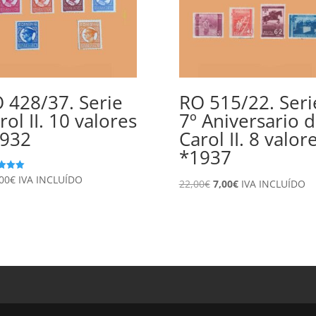
 428/37. Serie
RO 515/22. Seri
rol II. 10 valores
7º Aniversario 
932
Carol II. 8 valor
*1937
00
€
IVA INCLUÍDO
ado
El
El
22,00
€
7,00
€
IVA INCLUÍDO
precio
precio
original
actual
era:
es:
22,00€.
7,00€.