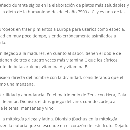
ñado durante siglos en la elaboración de platos más saludables y
 la dieta de la humanidad desde el año 7500 a.C. y es una de las
europeos en traer pimientos a Europa para usarlos como especia.
dad en muy poco tiempo, siendo erróneamente asimilados a
ida.
n llegado a la madurez, en cuanto al sabor, tienen el doble de
 tienen de tres a cuatro veces más vitamina C que los cítricos.
te de betacaroteno, vitamina A y vitamina E.
exión directa del hombre con la divinidad, considerando que el
como una manzana.
fertilidad y abundancia. En el matrimonio de Zeus con Hera, Gaia
de amor. Dionisio, el dios griego del vino, cuando cortejó a
e le tenía, manzanas y vino.
a mitología griega y latina. Dionisio (Bachus en la mitología
oven la euforia que se esconde en el corazón de este fruto. Dejado