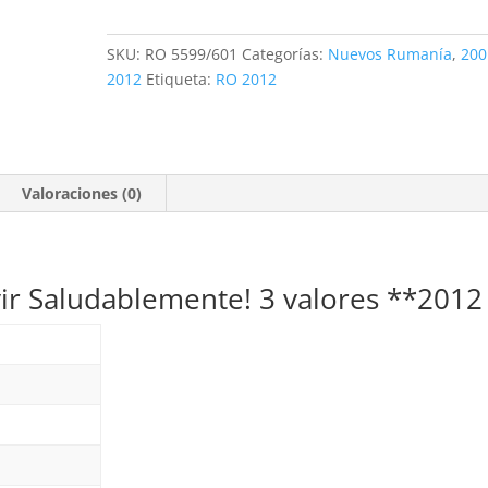
¡Vivir
Saludablemente!
SKU:
RO 5599/601
Categorías:
Nuevos Rumanía
,
200
3
2012
Etiqueta:
RO 2012
valores
**2012
cantidad
Valoraciones (0)
vir Saludablemente! 3 valores **2012