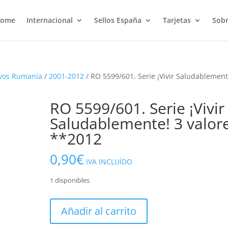
ome
Internacional
Sellos España
Tarjetas
Sobr
vos Rumanía
/
2001-2012
/ RO 5599/601. Serie ¡Vivir Saludablement
RO 5599/601. Serie ¡Vivir
Saludablemente! 3 valor
**2012
0,90
€
IVA INCLUÍDO
1 disponibles
RO
Añadir al carrito
5599/601.
Serie