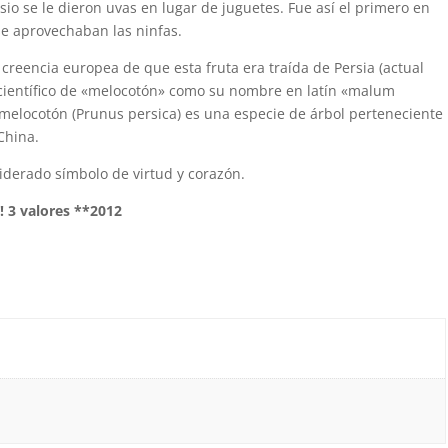
sio se le dieron uvas en lugar de juguetes. Fue así el primero en
se aprovechaban las ninfas.
creencia europea de que esta fruta era traída de Persia (actual
 científico de «melocotón» como su nombre en latín «malum
melocotón (Prunus persica) es una especie de árbol perteneciente
China.
siderado símbolo de virtud y corazón.
! 3 valores **2012