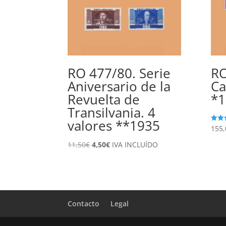
RO 477/80. Serie
RO
Aniversario de la
Ca
Revuelta de
*1
Transilvania. 4
valores **1935
155,
Valor
con
5.00
El
El
11,50
€
4,50
€
IVA INCLUÍDO
de 5
precio
precio
original
actual
era:
es:
11,50€.
4,50€.
Contacto
Legal