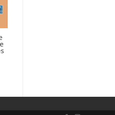
e
de
es