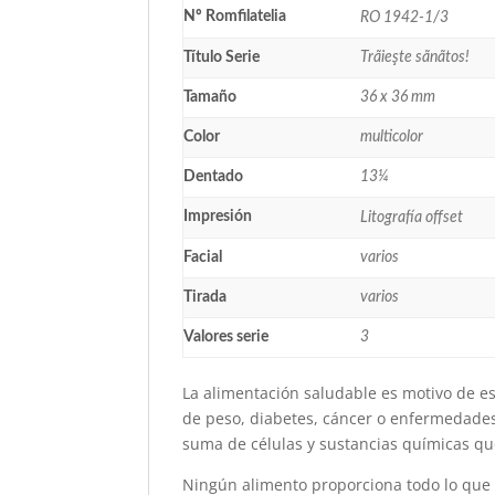
Nº Romfilatelia
RO 1942-1/3
Título Serie
Trãieşte sãnãtos!
Tamaño
36 x 36 mm
Color
multicolor
Dentado
13¼
Impresión
Litografía offset
Facial
varios
Tirada
varios
Valores serie
3
La alimentación saludable es motivo de e
de peso, diabetes, cáncer o enfermedades
suma de células y sustancias químicas q
Ningún alimento proporciona todo lo que