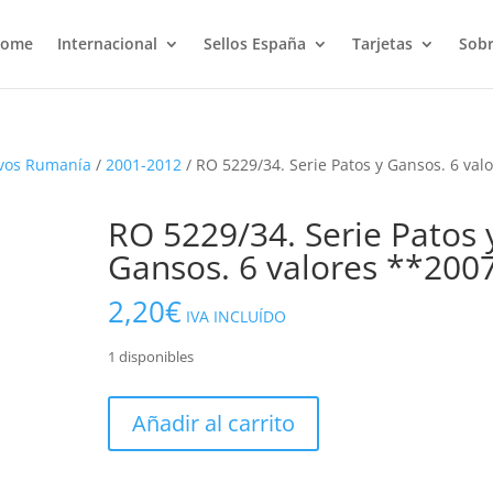
ome
Internacional
Sellos España
Tarjetas
Sobr
vos Rumanía
/
2001-2012
/ RO 5229/34. Serie Patos y Gansos. 6 val
RO 5229/34. Serie Patos 
Gansos. 6 valores **200
2,20
€
IVA INCLUÍDO
1 disponibles
RO
Añadir al carrito
5229/34.
Serie
Patos