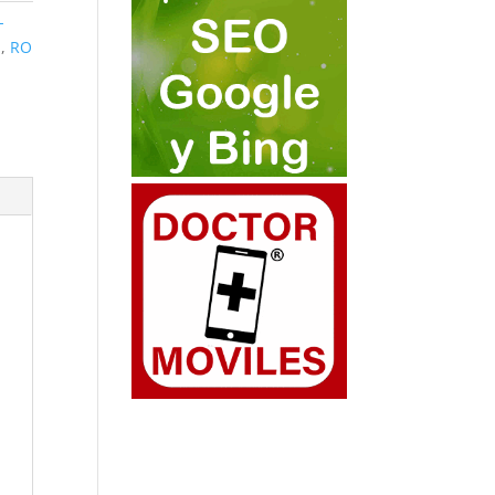
-
a
,
RO