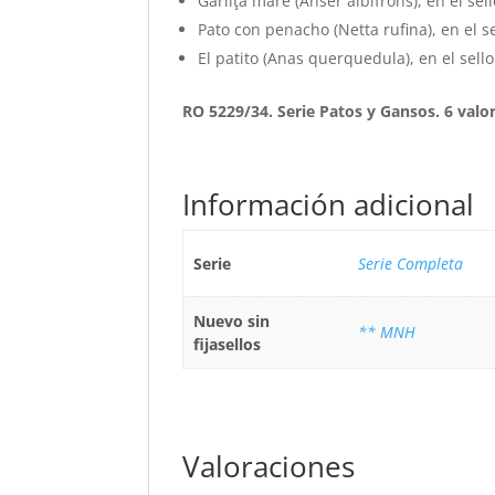
Gârliţa mare (Anser albifrons), en el sell
Pato con penacho (Netta rufina), en el se
El patito (Anas querquedula), en el sello 
RO 5229/34. Serie Patos y Gansos. 6 valo
Información adicional
Serie
Serie Completa
Nuevo sin
** MNH
fijasellos
Valoraciones