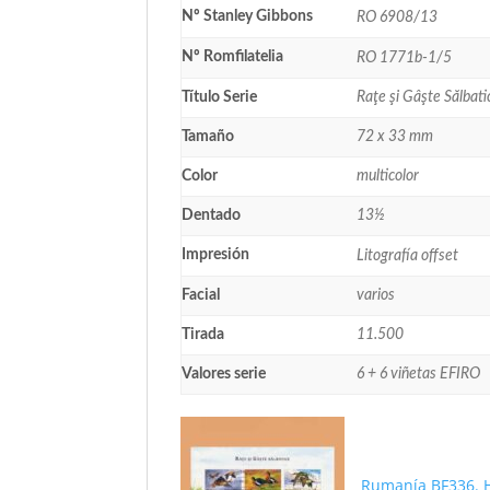
Nº Stanley Gibbons
RO 6908/13
Nº Romfilatelia
RO 1771b-1/5
Título Serie
Raţe şi Gâşte Sălbat
Tamaño
72 x 33 mm
Color
multicolor
Dentado
13½
Impresión
Litografía offset
Facial
varios
Tirada
11.500
Valores serie
6 + 6 viñetas EFIRO
Rumanía BF336. H