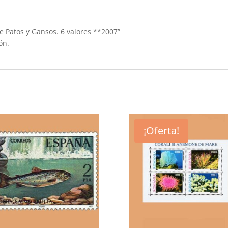
ie Patos y Gansos. 6 valores **2007”
ón.
¡Oferta!