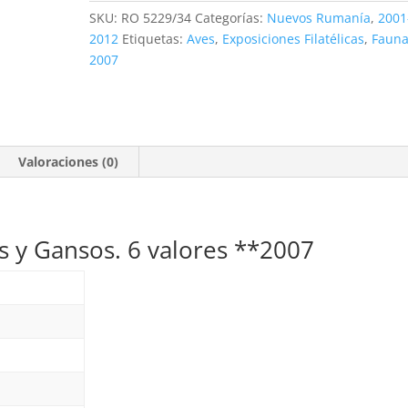
y
SKU:
RO 5229/34
Categorías:
Nuevos Rumanía
,
2001
Gansos.
2012
Etiquetas:
Aves
,
Exposiciones Filatélicas
,
Faun
6
2007
valores
**2007
cantidad
Valoraciones (0)
s y Gansos. 6 valores **2007