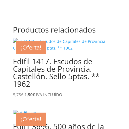
Productos relacionados
¡Oferta!
Edifil 1417. Escudos de
Capitales de Provincia.
Castellón. Sello 5ptas. **
1962
El
El
5,75
€
1,50
€
IVA INCLUÍDO
precio
precio
original
actual
era:
es:
¡Oferta!
5,75€.
1,50€.
Edifil 3696. 500 años de la