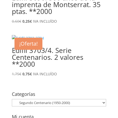
imprenta de Montserrat. 35
ptas. **2000
El
El
0,60
€
0,25
€
IVA INCLUÍDO
precio
precio
original
actual
era:
es:
¡Oferta!
0,60€.
0,25€.
Edifil 3703/4. Serie
Centenarios. 2 valores
**2000
El
El
1,75
€
0,75
€
IVA INCLUÍDO
precio
precio
original
actual
era:
es:
Categorías
1,75€.
0,75€.
Mi cuenta