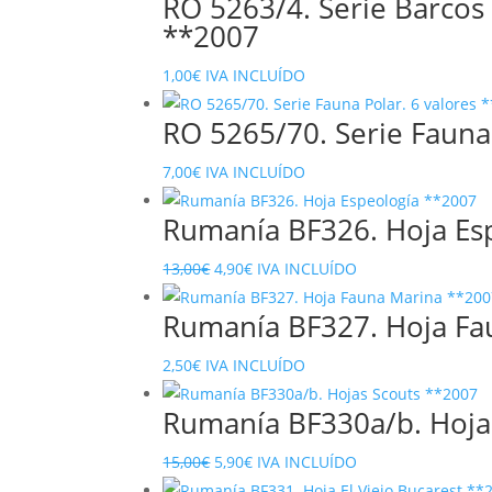
RO 5263/4. Serie Barcos 
**2007
1,00
€
IVA INCLUÍDO
RO 5265/70. Serie Fauna
7,00
€
IVA INCLUÍDO
Rumanía BF326. Hoja Es
El
El
13,00
€
4,90
€
IVA INCLUÍDO
precio
precio
Rumanía BF327. Hoja Fa
original
actual
era:
es:
2,50
€
IVA INCLUÍDO
13,00€.
4,90€.
Rumanía BF330a/b. Hoja
El
El
15,00
€
5,90
€
IVA INCLUÍDO
precio
precio