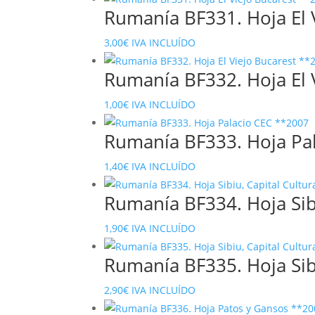
Rumanía BF331. Hoja El V
original
actual
era:
es:
3,00
€
IVA INCLUÍDO
15,00€.
5,90€.
Rumanía BF332. Hoja El 
1,00
€
IVA INCLUÍDO
Rumanía BF333. Hoja Pa
1,40
€
IVA INCLUÍDO
Rumanía BF334. Hoja Sibi
1,90
€
IVA INCLUÍDO
Rumanía BF335. Hoja Sibi
2,90
€
IVA INCLUÍDO