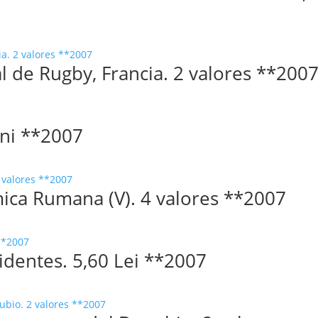
l de Rugby, Francia. 2 valores **200
ani **2007
ica Rumana (V). 4 valores **2007
identes. 5,60 Lei **2007