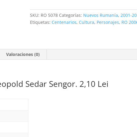
Leopold
Sedar
SKU:
RO 5078
Categorías:
Nuevos Rumanía
,
2001-20
Sengor.
Etiquetas:
Centenarios
,
Cultura
,
Personajes
,
RO 200
2,10
Lei
**2006
cantidad
Valoraciones (0)
opold Sedar Sengor. 2,10 Lei