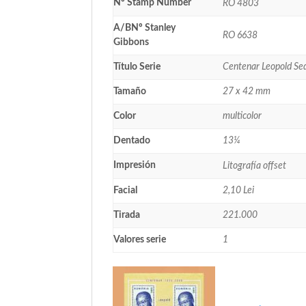
Nº Stamp Number
RO 4803
A/BNº Stanley
RO 6638
Gibbons
Título Serie
Centenar Leopold Se
Tamaño
27 x 42 mm
Color
multicolor
Dentado
13¼
Impresión
Litografía offset
Facial
2,10 Lei
Tirada
221.000
Valores serie
1