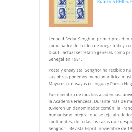
Rumanía BF305. 
Léopold Sédar Senghor, primer presidente 
como padre de la idea de «negritud» y co
Diouf , actual secretario general, como pr
Senegal en 1981.
Poeta y ensayista, Senghor ha recibido nu
sus obras podemos mencionar lírica musical
Mayores»), ensayos («Lengua y Poesía Negr
Fue miembro de muchas academias, univer
la Academia Francesa. Durante más de medio
tuvieron un denominador común: la Franco
humanismo integral que se teje alrededor 
continentes, de todas las razas que despi
Senghor – Revista Esprit, noviembre de 19