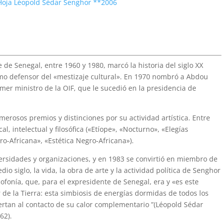
Hoja Léopold Sédar Senghor **2006
de Senegal, entre 1960 y 1980, marcó la historia del siglo XX
mo defensor del «mestizaje cultural». En 1970 nombró a Abdou
imer ministro de la OIF, que le sucedió en la presidencia de
merosos premios y distinciones por su actividad artística. Entre
, intelectual y filosófica («Etíope», «Nocturno», «Elegías
o-Africana», «Estética Negro-Africana»).
sidades y organizaciones, y en 1983 se convirtió en miembro de
 siglo, la vida, la obra de arte y la actividad política de Senghor
fonía, que, para el expresidente de Senegal, era y «es este
de la Tierra: esta simbiosis de energías dormidas de todos los
ertan al contacto de su calor complementario ”(Léopold Sédar
62).