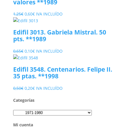
valores **1989
El
El
1,25
€
0,60
€
IVA INCLUÍDO
precio
precio
original
actual
Edifil 3013. Gabriela Mistral. 50
era:
es:
pts. **1989
1,25€.
0,60€.
El
El
0,65
€
0,10
€
IVA INCLUÍDO
precio
precio
original
actual
Edifil 3548. Centenarios. Felipe II.
era:
es:
35 ptas. **1998
0,65€.
0,10€.
El
El
0,50
€
0,20
€
IVA INCLUÍDO
precio
precio
Categorías
original
actual
era:
es:
0,50€.
0,20€.
Mi cuenta