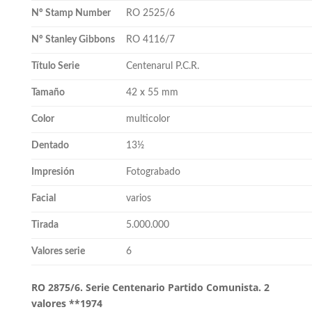
Nº Stamp Number
RO 2525/6
Nº Stanley Gibbons
RO 4116/7
Título Serie
Centenarul P.C.R.
Tamaño
42 x 55 mm
Color
multicolor
Dentado
13½
Impresión
Fotograbado
Facial
varios
Tirada
5.000.000
Valores serie
6
RO 2875/6. Serie Centenario Partido Comunista. 2
valores **1974