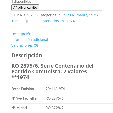
1 disponibles
RO
Añadir al carrito
2875/6.
SKU:
RO 2875/6
Categorías:
Nuevos Rumanía
,
1971-
Serie
1980
Etiquetas:
Centenarios
,
RO 1974
Centenario
Partido
Descripción
Comunista.
Información adicional
2
Valoraciones (0)
valores
**1974
Descripción
cantidad
RO 2875/6. Serie Centenario del
Partido Comunista. 2 valores
**1974
Fecha Emisión
20/11/1974
Nº Yvert et Tellier
RO 2875/6
Nº Michel
RO 3228/9